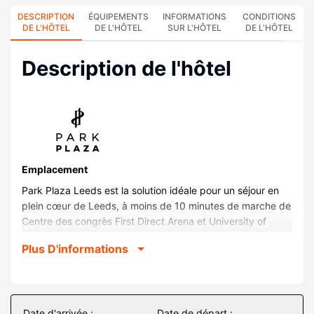
DESCRIPTION
ÉQUIPEMENTS
INFORMATIONS
CONDITIONS
DE L'HÔTEL
DE L'HÔTEL
SUR L'HÔTEL
DE L'HÔTEL
Description de l'hôtel
Emplacement
Park Plaza Leeds est la solution idéale pour un séjour en
plein cœur de Leeds, à moins de 10 minutes de marche de
Centre des congrès First Direct Arena et University of
Leeds (université de Leeds). Cet hôtel se trouve à 2,1 km
Plus D'informations
de Royal Armouries (armureries royales) et à 7,2 km de
Roundhay Park (parc).
Chambres
Choisissez une des 187 chambres dotées d'une télévision
Date d'arrivée :
Date de départ :