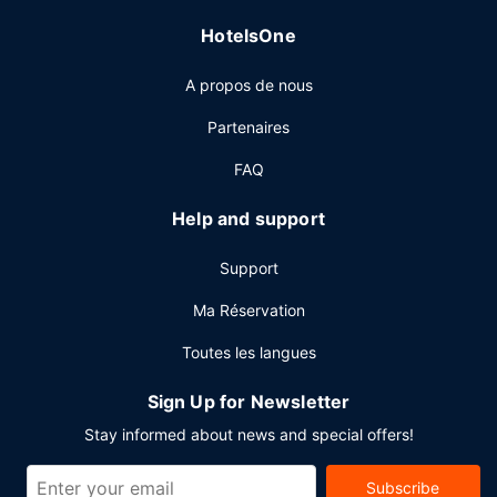
avec votre moitié. Si vous préférez le confort de votre
HotelsOne
chambre, vous pourrez compter sur un service d'étage 24
h/24 très pratique.L'hébergement vous invite à rejoindre
A propos de nous
son bar/salon pour une petite pause bien méritée. Un petit
déjeuner à emporter est servi en semaine de 06 h 30 à
Partenaires
10 h 00 et le week-end de 07 h 30 à 11 h 30 (en
supplément).
FAQ
Autres services
Help and support
Les équipements et services proposés incluent l'accès à
internet gratuit à Internet, des journaux gratuits dans le
Support
hall et un service de nettoyage à sec / blanchisserie.
Ma Réservation
Toutes les langues
Sign Up for Newsletter
Stay informed about news and special offers!
Subscribe