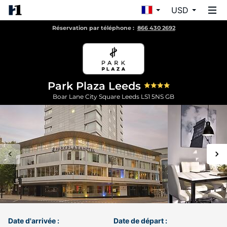
USD
Réservation par téléphone :
866 430 2692
Park Plaza Leeds
Boar Lane City Square
Leeds
LS1 5NS
GB
Date d'arrivée :
Date de départ :