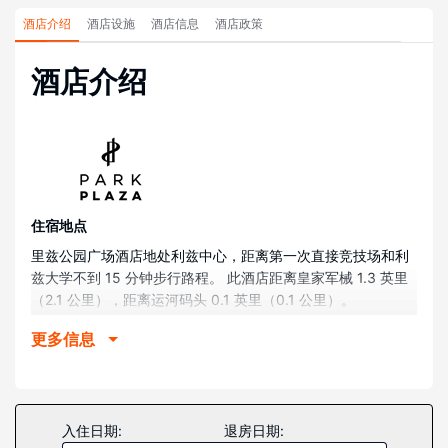
酒店介绍
酒店设施
酒店信息
酒店政策
酒店介绍
住宿地点
里兹公园广场酒店地处利兹中心，距离第一次直接竞技场和利
兹大学不到 15 分钟步行路程。 此酒店距离皇家军械 1.3 英里
（2.1 公里），距离运河码头 0.1 英里（0.1 公里）。
客房
更多信息
酒店有 187 间客房，提供液晶电视。提供免费有线和无线上
网，方便您与朋友保持联系；另提供卫星频道，可满足您的娱
乐需求。配备淋浴设施的私人浴室提供名牌洗护用品和吹风
机。便利设施包括可存放笔记本电脑的保险箱和书桌；而且每
入住日期:
退房日期:
天提供客房服务。