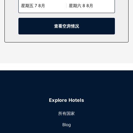
星期五 7 8月
星期六 8 8月
物业设施
您可充分利用健身中心等度假设施，此外还有免费 WiFi和婚庆
服务等。
查看空房情况
餐厅
您可以去Chino Latino餐厅享用美味佳肴，这里供应午餐和晚
餐，主打亚洲菜。或者可以待在房间里，享受 24 小时送餐服
务。您可以到酒吧/酒廊，点一杯喜欢的饮品，畅饮一番。外卖
早餐（收费）供应时间为：周一至周五 06:30 至 10:00，周末
07:30 至 11:30。
其他设施
特色服务/设施包括免费高速有线上网、大堂免费报纸和干洗/
洗衣服务。
Explore Hotels
所有国家
Blog