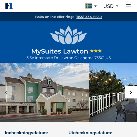
USD
Boka online eller ring:
(855) 334-6659
MySuites Lawton
3 Se Interstate Dr
Lawton
Oklahoma
73501
US
Incheckningsdatum:
Utcheckningsdatum: