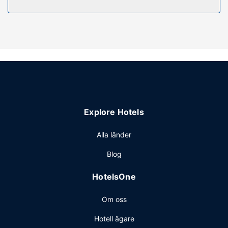
Här har du tillgång till dygnet runt-öppet fitnesscenter,
gratis wi-fi och en tv i allmänt utrymme. Detta hotell har
även ett picknickområde och varuautomat.
Restaurang
En gratis frukostbuffé erbjuds på vardagar mellan 06.00
och 09.00 och på helger mellan 07.00 och 10.00.
Övriga bekvämligheter
Gäster har tillgång till bland annat business-service,
expressutcheckning och reception (öppen dygnet runt).
Explore Hotels
Avgiftsfri parkering erbjuds på plats.
Alla länder
Blog
HotelsOne
Om oss
Hotell ägare