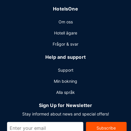
Övriga bekvämligheter
HotelsOne
Gäster har tillgång till bland annat business-service,
expressincheckning och expressutcheckning. Planerar du
Om oss
ett event i Las Vegas? På detta hotell finns det event- och
konferensutrymmen på upp till 209030 kvadratmeter,
Hotell ägare
däribland konferenscenter och 349 mötesrum. Parkering
(avgift tillkommer) erbjuds på plats.
Frågor & svar
Help and support
Support
Min bokning
Alla språk
Sign Up for Newsletter
Stay informed about news and special offers!
Subscribe