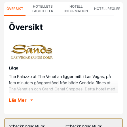
HOTELLETS
HOTELL
ÖVERSIKT
HOTELLREGLER
FACILITETER
INFORMATION
Översikt
Läge
The Palazzo at The Venetian ligger mitt i Las Vegas, på
fem minuters gångavstånd från både Gondola Rides at
The Venetian och Grand Canal Shoppes. Detta hotell med
kasino ligger 0,5 km från The Venetian Expo Center och
Läs Mer
0,8 km från The Venetian Casino.
Hotellrum
Känn dig som hemma i ett av de 2854 rummen med
minibarer och LCD-tv. Kabel-tv erbjuder underhållning.
Incheckningsdatum:
Utcheckningsdatum: