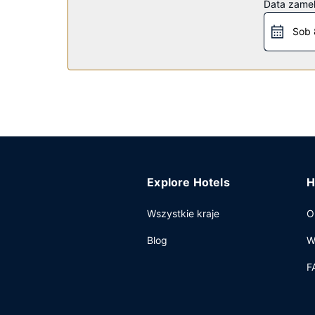
Data zame
Restauracja
Sob 
Zachwyć się kuchnią taką jak kuchnia amerykańsk
pokoju i skorzystać z obsługi pokojowej w okre
barów/salonów klubowych. Śniadanie na zamówie
Pozostałe udogodnienia
Udogodnienia biznesowe to ekspresowe zameldo
udogodnienia konferencyjne takie jak centrum ko
Explore Hotels
H
Wszystkie kraje
O
Blog
W
F