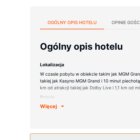
OGÓLNY OPIS HOTELU
OPINIE GOŚC
Ogólny opis hotelu
Lokalizacja
W czasie pobytu w obiekcie takim jak MGM Grand 
takiej jak Kasyno MGM Grand i 10 minut piechot
km od atrakcji takiej jak Dolby Live i 1,1 km od
Pokoje
Więcej
Poczuj się jak w domu w 4759 pokojach, któryc
wyposażenie: bezpłatne przybory toaletowe i su
Udogodnienia w obiekcie
Zrelaksuj się w spa, które oferuje masaż, zabie
oferuje udogodnienia takie jak obsługa portierska