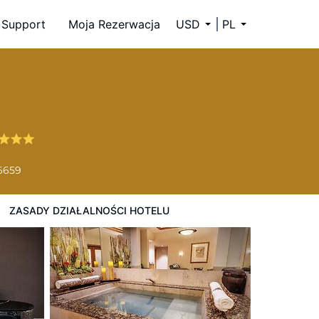
Support
Moja Rezerwacja
USD
PL
-6659
ZASADY DZIAŁALNOŚCI HOTELU