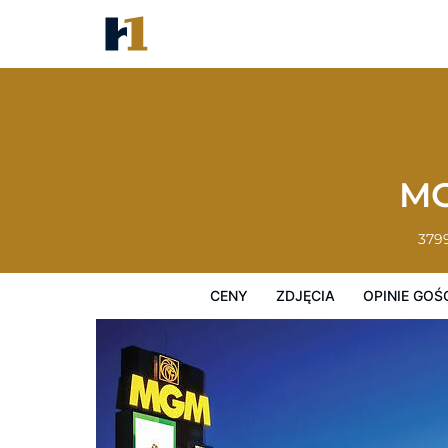
MGM Grand Hotel & Casino
Ceny
Zdjęcia
Opinie Gości
Mapę
MG
379
CENY
ZDJĘCIA
OPINIE GOŚ