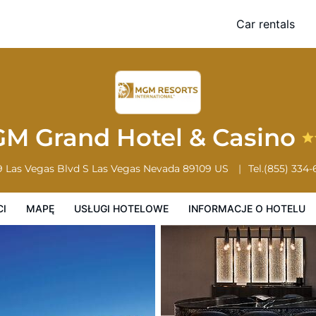
Car rentals
Usługi Hotelowe
Informacje o hotelu
Zasady działalności hotelu
M Grand Hotel & Casino
9 Las Vegas Blvd S
Las Vegas
Nevada
89109
US
Tel.
(855) 334
CI
MAPĘ
USŁUGI HOTELOWE
INFORMACJE O HOTELU