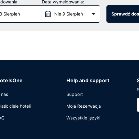
ldowania:
Data wymeldowania:
8 Sierpień
Nie 9 Sierpień
Sprawdź do
a w restauracji Craftsteak, jednej z 15 restauracji w obiekcie tak
ślonych godzinach lub pójść po przekąskę do 2 kawiarni. Chcesz si
nie jest podawane codziennie od 6 do 13 za opłatą.
wanie, ekspresowe wymeldowanie oraz usługi pralni chemicznej. T
nferencyjne i 70 sale konferencyjne. Udogodnienia na miejscu to sa
otelsOne
Help and support
S
 nas
Support
łaściciele hoteli
Moja Rezerwacja
AQ
Wszystkie języki