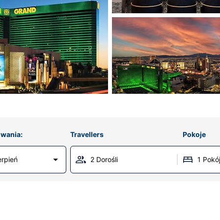
wania:
Travellers
Pokoje
erpień
2 Dorośli
1 Pokó