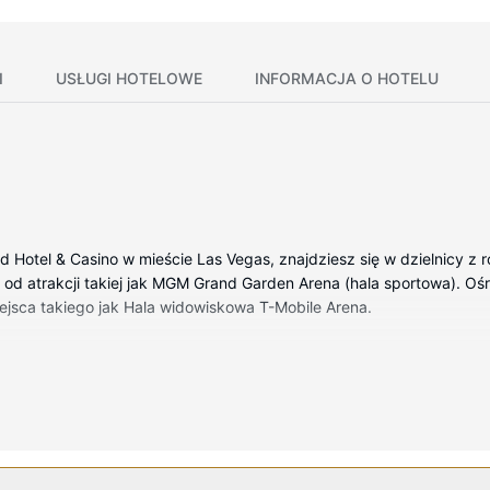
I
USŁUGI HOTELOWE
INFORMACJA O HOTELU
Hotel & Casino w mieście Las Vegas, znajdziesz się w dzielnicy z ro
ą od atrakcji takiej jak MGM Grand Garden Arena (hala sportowa). O
 miejsca takiego jak Hala widowiskowa T-Mobile Arena.
h wyposażenie to telewizor płaskoekranowy. Rozrywkę zapewni tele
szarki do włosów. Udogodnienia obejmują telefon oraz sejfy i oddzi
gi na ciało i zabiegi na twarz. Dostępne udogodnienia rekreacyjne t
, sklepy z pamiątkami i czasopismami i salon fryzjerski.