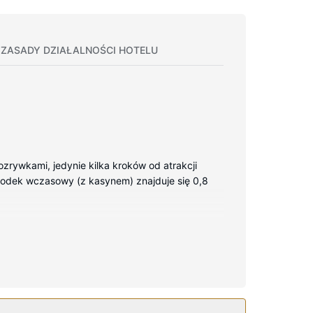
ZASADY DZIAŁALNOŚCI HOTELU
zrywkami, jedynie kilka kroków od atrakcji
środek wczasowy (z kasynem) znajduje się 0,8
wizja kablowa. Prywatna łazienka —
elne strefy wypoczynkowe.
o kasyno oraz 3 jacuzzi. Ten ośrodek wczasowy