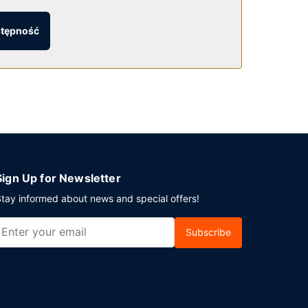
stępność
im jak ośrodek wczasowy. Możesz też zostać w
ę zrelaksować? Wypocznij w jednym z naszych 9
en obiekt typu ośrodek wczasowy zapewnia
modzielne parkowanie (za opłatą).
Sign Up for Newsletter
tay informed about news and special offers!
Subscribe