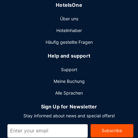
HotelsOne
Check-out und ein Textilreinigungsservice. Für
Veranstaltungen stehen folgende Einrichtungen zur
Über uns
Verfügung: ein Konferenzzentrum und 70 Tagungsräume.
Vor Ort gibt es Folgendes: Parken ohne Service
Hotelinhaber
(kostenpflichtig).
Häufig gestellte Fragen
Help and support
Support
Meine Buchung
Alle Sprachen
Sign Up for Newsletter
Stay informed about news and special offers!
Subscribe