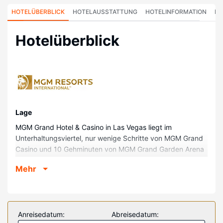
HOTELÜBERBLICK
HOTELAUSSTATTUNG
HOTELINFORMATION
HO
Hotelüberblick
Lage
MGM Grand Hotel & Casino in Las Vegas liegt im
Unterhaltungsviertel, nur wenige Schritte von MGM Grand
Casino und 10 Gehminuten von MGM Grand Garden Arena
entfernt. Dieses Resort mit Casino ist 0,8 km von Dolby
Mehr
Live und 1,1 km von T-Mobile Arena entfernt.
Zimmer
Buche einen Aufenthalt in einem der 4759 Zimmer mit
Flachbildfernseher. Fernseher mit Kabelempfang lassen
Anreisedatum:
Abreisedatum:
keine Langeweile aufkommen. Es gibt eigene Badezimmer,