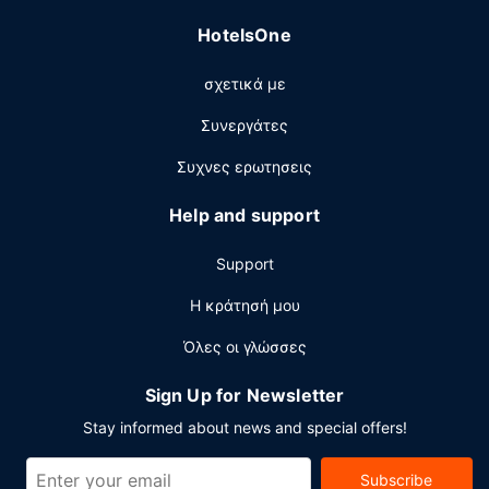
τα 15 εστιατόρια που υπάρχουν σε αυτό το θέρετρο ή
HotelsOne
μείνετε μέσα και επωφεληθείτε από το room service
(κατά τη διάρκεια συγκεκριμένων ωρών μόνο). Επίσης,
σχετικά με
θα βρείτε σνακ σε 2 καφετέριες. Θέλετε να
χαλαρώσετε; Κάντε ένα διάλειμμα με ένα απολαυστικό
Συνεργάτες
ποτό σε ένα από τα 9 μπαρ/lounge. Με επιπλέον χρέωση
είναι διαθέσιμο πρωινό (κατά παραγγελία) καθημερινά
Συχνες ερωτησεις
μεταξύ 6:00 π.μ. - 1:00 μ.μ..
Help and support
Άλλες παροχές
Στις σημαντικές παροχές περιλαμβάνονται γρήγορο
Support
check-in, γρήγορο check-out και υπηρεσίες
στεγνοκαθαριστηρίου/πλυντηρίων. Οι εγκαταστάσεις
Η κράτησή μου
εκδηλώσεων σε αυτό το θέρετρο αποτελούνται από ένα
Όλες οι γλώσσες
συνεδριακό κέντρο και 70 αίθουσες συνεδριάσεων.
Στους χώρους μας θα βρείτε στάθμευση χωρίς
Sign Up for Newsletter
παρκαδόρο (με χρέωση).
Stay informed about news and special offers!
Subscribe