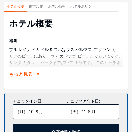
ホテル概要
館内設備
ホテル情報
ホテルポリシー
ホテル概要
地図
ブル レイナ イサベル & スパはラス パルマス デ グラン カナ
リアのビーチにあり、ラス カンテラ ビーチまで歩いてすぐ、
サンタ カタリナ パークまで歩いて 4 分です。 このビーチ沿
いのホテルは、ラス パルマス港まで 3.6 km、ラ レヘンタ現
もっと見る
代美術館まで 0.7 km です。
部屋
全部で 225 ある冷房完備の客室には冷蔵庫、ミニバーなどが
備わっており、ゆっくりおくつろぎいただけます。各客室に
チェックイン日:
チェックアウト日:
は、専用のバルコニーがあります。薄型テレビでデジタルの
（月） 10 ８月
（火） 11 ８月
番組をご覧いただけるほか、WiFi (無料)などもご利用いただ
けます。シャワーのある専用バスルームには、バスアメニテ
ィ (無料)、ビデが備わっています。
空室状況を確認