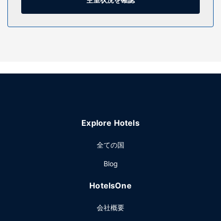
施設
マッサージ、ボディ トリートメント、フェイシャル トリート
メントをお楽しみいただけるフルサービススパでおくつろぎ
ください。レクリエーション設備として、屋外プール、スチ
ームサウナ、フィットネスセンターが備わっています。その
他の設備としてこのホテルでは、WiFi (無料)、ウェディング
サービス、ツアー / チケット案内をご利用いただけます。
レストラン
ぜひ、Romaでお食事をお試しください。このホテルにある 2
か所のレストランうちの 1 つです。室内で24 時間対応のルー
Explore Hotels
ムサービスをご利用いただくこともできます。また、2 か所
のコーヒーショップ / カフェでは、軽食をお召し上がりいた
全ての国
だけます。プールサイドバーや 2 か所のバー / ラウンジでド
リンク片手におくつろぎいただけます。
Blog
その他の施設
HotelsOne
コンピューター ステーション、ドライクリーニング / ランド
リー サービス、24 時間対応フロントデスクをお使いいただ
会社概要
けます。ラス パルマス デ グラン カナリアでのイベント開催
には、このホテル の会議スペース、会議室など総面積 872