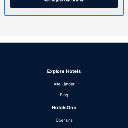
Toilettenartikel und Bidets verfügen.
Ausstattung der Anlage
Entspann dich im Wellnessbereich, der Massagen,
Körperbehandlungen und Gesichtsbehandlungen bietet.
Sicher ist bei folgenden Freizeitmöglichkeiten auch für
dich das Richtige dabei: Außenpool, Dampfbad und
Fitnessmöglichkeiten. Zu den Highlights, die dieses Hotel
bietet, gehören zudem kostenloses WLAN, ein
Hochzeitsservice und Unterstützung bei der
Tourenplanung/beim Ticketerwerb.
Explore Hotels
Restaurant
Alle Länder
Besuche die Poolbar oder eine der 2 Bars/Lounges und
gönn dir ein erfrischendes Getränk.
Blog
Sonstige Einrichtungen
HotelsOne
Zum Angebot gehören ein PC-Arbeitsplatz, ein
Textilreinigungsservice und eine rund um die Uhr besetzte
Über uns
Rezeption. Wenn du eine Veranstaltung in Las Palmas de
Gran Canaria planst, ist dieses Hotel eine gute Wahl, denn