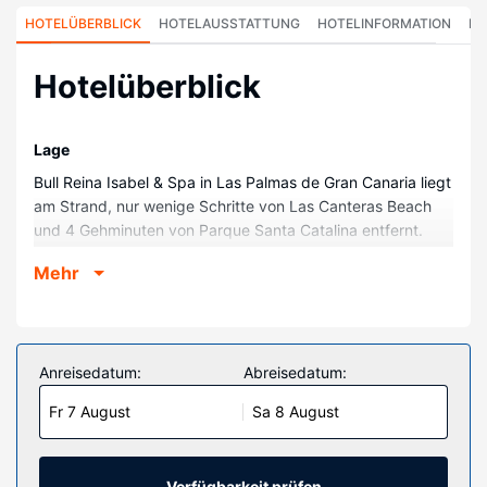
HOTELÜBERBLICK
HOTELAUSSTATTUNG
HOTELINFORMATION
HO
Hotelüberblick
Lage
Bull Reina Isabel & Spa in Las Palmas de Gran Canaria liegt
am Strand, nur wenige Schritte von Las Canteras Beach
und 4 Gehminuten von Parque Santa Catalina entfernt.
Dieses Hotel in Strandnähe ist 3,6 km von Hafen von Las
Mehr
Palmas und 0,7 km von Centro de Arte La Regenta
entfernt.
Zimmer
Fühl dich in einem der 225 klimatisierten Zimmer mit
Anreisedatum:
Abreisedatum:
Kühlschrank und Minibar wie zu Hause. Die Zimmer haben
Fr 7 August
Sa 8 August
eigene Balkone. Flachbildfernseher mit Digitalempfang
garantieren Unterhaltung und es gibt außerdem einen
WLAN-Internetzugang (kostenlos). Es sind eigene
Badezimmer mit Duschen vorhanden, die über kostenlose
Verfügbarkeit prüfen