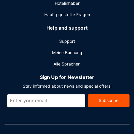
Hotelinhaber
zu den 9386 Quadratfuß (872 Quadratmeter) großen
Veranstaltungsräumlichkeiten zählen Konferenzfläche und
Häufig gestellte Fragen
ein Tagungsraum. Vor Ort gibt es Folgendes: Parken ohne
Service (kostenlos).
Help and support
Support
Meine Buchung
Alle Sprachen
Sign Up for Newsletter
Stay informed about news and special offers!
Subscribe