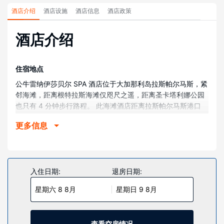
酒店介绍
酒店设施
酒店信息
酒店政策
酒店介绍
住宿地点
公牛雷纳伊莎贝尔 SPA 酒店位于大加那利岛拉斯帕尔马斯，紧
邻海滩，距离根特拉斯海滩仅咫尺之遥，距离圣卡塔利娜公园
也只有 4 分钟步行路程。 此海滩酒店距离拉斯帕尔马斯港口
2.2 英里（3.6 公里），距离拉雷根塔现代艺术博物馆 0.4 英
更多信息
里（0.7 公里）。
客房
有 225 间空调客房提供冰箱和迷你吧；您定能在旅途中找到家
的舒适。客房设有私人阳台。带有数码频道的平板电视可满足
入住日期:
退房日期:
您的娱乐需求；同时提供免费无线网络，方便您与朋友保持联
星期六 8 8月
星期日 9 8月
系。配备淋浴设施的私人浴室提供免费洗浴用品和坐浴桶。
物业设施
到全方位服务的 SPA 放松一下；在这里，您可以享受按摩、身
查看空房情况