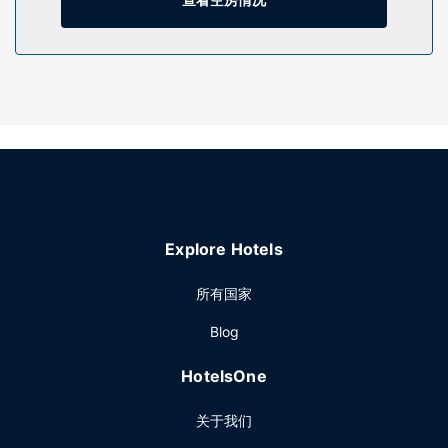
体护理和面部护理。一定要去体验室外游泳池、蒸汽浴室和健
身中心等度假设施。此酒店的其他特色包括免费 WiFi、婚庆服
务和旅游/票务服务。
餐厅
酒店设有 2 间餐厅，您可以选择到Roma简单吃一点，也可以
待在房间里，享受 24 小时送餐服务。此外2 间咖啡馆还供应
美味点心。欢迎光临池畔酒吧，喝一杯，放松一下；此外还有
2 间酒吧/酒廊供您选择。
其他设施
特色服务/设施包括电脑站点、干洗/洗衣服务和24 小时前台服
Explore Hotels
务。计划在大加那利岛拉斯帕尔马斯举办活动？这家酒店拥有
872 平方米（9386 平方英尺）的空间，包括会议场地和会议
所有国家
室。酒店提供免费自助停车。
Blog
HotelsOne
关于我们