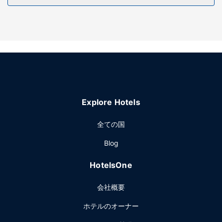
いただけます。その他の設備としてこのホテルでは、テレビ
(共用エリア)、ピクニックエリア、宴会場をご利用いただけ
ます。
レストラン
お食事はレストランでお召し上がりください。客室から、こ
のホテルの24 時間対応のルームサービスをご利用いただくこ
ともできます。1 日の終わりは、バー / ラウンジで 1 杯飲ん
で楽しみましょう。無料のイングリッシュ ブレックファスト
Explore Hotels
を毎日、7:00 ～ 10:00 までお召し上がりいただけます。
その他の施設
全ての国
ドライクリーニング / ランドリー サービス、24 時間対応フ
Blog
ロントデスク、荷物保管サービスをお使いいただけます。敷
地内にはセルフパーキング (無料) が備わっています。
HotelsOne
会社概要
ホテルのオーナー