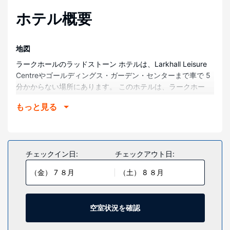
ホテル概要
地図
ラークホールのラッドストーン ホテルは、Larkhall Leisure
Centreやゴールディングス・ガーデン・センターまで車で 5
分かからない場所にあります。 このホテルは、ラークホー
ル・サーキットまで 4.7 km、シャトレロー カントリー パー
もっと見る
クまで 5.1 km の場所にあります。
部屋
全部で 43 室ある客室には、スマートテレビが備わっていま
す。客室ではWiFi (無料)をご利用いただけます。浴槽または
チェックイン日:
チェックアウト日:
シャワーのある専用バスルームには、バスアメニティ (無
（金） 7 ８月
（土） 8 ８月
料)、ヘアドライヤーが備わっています。デスク、コーヒー /
ティーメーカーをご利用いただけ、ハウスキーピング サービ
スは、毎日行われます。
空室状況を確認
施設
テラスや庭園からの眺めを楽しみ、WiFi (無料)などをお使い