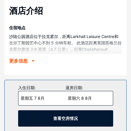
酒店介绍
住宿地点
沙陆公园酒店位于拉克霍尔，距离Larkhall Leisure Centre和
古尔丁斯园艺中心不到 5 分钟车程。 此酒店距离英国苏格兰拉
克霍尔赛道 2.9 英里（4.7 公里），距离Chatelherault
Country Park (查特赫劳尔特郊野公园) 3.1 英里（5.1 公
更多信息
里）。
客房
酒店有 43 间客房，提供智能电视。提供免费无线网络，方便
您与朋友保持联系。配备浴缸或淋浴的私人浴室提供免费洗浴
入住日期:
退房日期:
用品和吹风机。便利设施包括书桌和茶具/咖啡用具；而且每天
星期五 7 8月
星期六 8 8月
提供客房服务。
物业设施
您可到露台和花园欣赏美景，还可利用免费 WiFi等服务和设
查看空房情况
施。此酒店的其他特色包括公共区电视、野餐区和宴会厅。