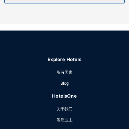
餐厅
您可以到餐厅享用一顿美餐，也可以待在房间里，享受酒店的
24 小时送餐服务。在忙碌的一天后，不妨去酒吧/酒廊轻松一
下。每日 07:00 至 10:00 提供免费的英式早餐。
其他设施
特色服务/设施包括干洗/洗衣服务、24 小时前台服务和行李寄
存。酒店提供免费自助停车。
Explore Hotels
所有国家
Blog
HotelsOne
关于我们
酒店业主