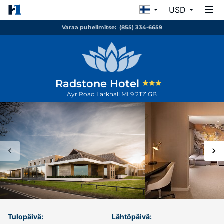
USD
Varaa puhelimitse:
(855) 334-6659
Radstone Hotel
Ayr Road
Larkhall
ML9 2TZ
GB
Tulopäivä:
Lähtöpäivä: