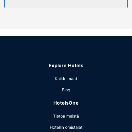
Hyödynnä terassi, puutarha ja ilmainen langaton
internetyhteys. Tämän hotellin palveluihin kuuluu muun
muassa televisio yleisissä tiloissa, piknikalue ja juhlasali.
Ravintola
Tämä hotelli tarjoaa asiakkailleen ravintolan. Palveluihin
kuuluu myös ympärivuorokautinen huonepalvelu. Päätä
päiväsi nauttimalla muutama drinkki baarissa. Ilmainen
englantilainen aamiainen tarjoillaan päivittäin klo 7.00–
10.00.
Explore Hotels
Muut mukavuudet
Käytössäsi on kuivapesula-/pesulapalvelut, ympäri
Kaikki maat
vuorokauden auki oleva vastaanotto ja
Blog
matkatavarasäilytys. Palveluihin kuuluu ilmainen
pysäköinti.
HotelsOne
Tietoa meistä
Hotellin omistajat