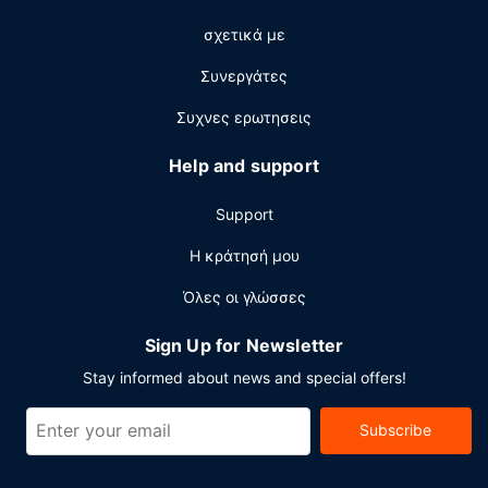
Εστιατόριο
σχετικά με
Γευτείτε αμερικανική κουζίνα στο Castaway Restaurant
(εστιατόριο) που βρίσκεται στην παραλία. Εκεί μπορείτε
Συνεργάτες
επίσης να πιείτε ένα ποτό στο μπαρ/lounge, να
απολαύσετε τη θέα στον κήπο και να γευματίσετε έξω.
Συχνες ερωτησεις
Χαλαρώστε στο τέλος της μέρας με ένα ποτό στο μπαρ
δίπλα στην πισίνα. Με επιπλέον χρέωση είναι διαθέσιμο
Help and support
πρωινό (κατά παραγγελία) καθημερινά μεταξύ 8:00 π.μ.
- 11:00 π.μ..
Support
Άλλες παροχές
Η κράτησή μου
Στις σημαντικές παροχές περιλαμβάνονται ρεσεψιόν
Όλες οι γλώσσες
όλο το 24ωρο, πολύγλωσσο προσωπικό και αποθήκευση
αποσκευών. Στους χώρους μας θα βρείτε δωρεάν
Sign Up for Newsletter
στάθμευση χωρίς παρκαδόρο.
Stay informed about news and special offers!
Subscribe