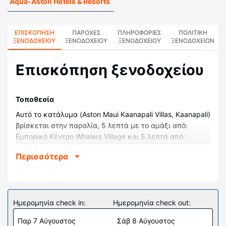
Aqua-Aston Hotels & Resorts
ΕΠΙΣΚΌΠΗΣΗ
ΠΑΡΟΧΕΣ
ΠΛΗΡΟΦΟΡΊΕΣ
ΠΟΛΙΤΙΚΗ
ΞΕΝΟΔΟΧΕΊΟΥ
ΞΕΝΟΔΟΧΕΙΟΥ
ΞΕΝΟΔΟΧΕΊΟΥ
ΞΕΝΟΔΟΧΕΊΩΝ
Επισκόπηση ξενοδοχείου
Τοποθεσία
Αυτό το κατάλυμα (Aston Maui Kaanapali Villas, Kaanapali)
βρίσκεται στην παραλία, 5 λεπτά με το αμάξι από:
Εμπορικό Κέντρο Whalers Village και 5 λεπτά από:
Παραλία Kaanapali Beach. Αυτό το ξενοδοχείο
Περισσότερα
διαμερισμάτων στην παραλία απέχει 8 χλμ. από: Κόλπος
Ναπίλι και 2,9 χλμ. από: Black Rock.
Δωμάτια
Νιώστε σαν στο σπίτι σας σε ένα από τα 183 δωμάτια με
Ημερομηνία check in:
Ημερομηνία check out:
μοναδική διακόσμηση ανά δωμάτιο, όπου υπάρχουν
Παρ 7 Αύγουστος
Σάβ 8 Αύγουστος
φούρνοι μικροκυμάτων και τηλεοράσεις LCD. Το κρεβάτι