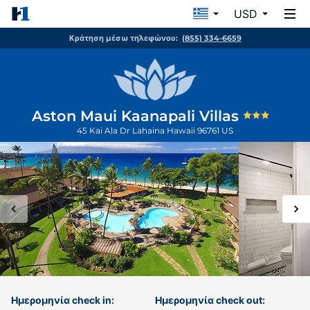
USD
Κράτηση μέσω τηλεφώνου:
(855) 334-6659
Aston Maui Kaanapali Villas
45 Kai Ala Dr
Lahaina
Hawaii
96761
US
Ημερομηνία check in:
Ημερομηνία check out: