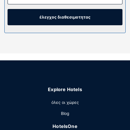
σας (με ανώστρωμα) διαθέτει σεντόνια από αιγυπτιακό
βαμβάκι. Τα δωμάτια διαθέτουν μπαλκόνι. Mπορείτε να
είστε πάντα online με δωρεάν ασύρματη πρόσβαση στο
έλεγχος διαθεσιμοτητας
ίντερνετ κι επίσης παρέχονται για τη διασκέδασή σας
καλωδιακά κανάλια. Τα ιδιωτικά μπάνια με μπανιέρες ή
ντους διαθέτουν δωρεάν προϊόντα προσωπικής
περιποίησης και πιστολάκια μαλλιών.
Παροχές καταλύματος
Χαλαρώστε στο πλήρως εξοπλισμένο σπα, όπου
μπορείτε να απολαύσετε μασάζ και θεραπείες
περιποίησης προσώπου. Είμαστε σίγουροι ότι θα
εκτιμήσετε τις ψυχαγωγικές δυνατότητες, όπως τις 2
εξωτερικές πισίνες και τις 2 μπανιέρες υδρομασάζ,
Explore Hotels
καθώς και τα ανοιχτά γήπεδα τένις. Οι επιπλέον
παροχές σε αυτό το ξενοδοχείο διαμερισμάτων
όλες οι χώρες
περιλαμβάνουν δωρεάν ασύρματο ίντερνετ, υπηρεσίες
concierge και κοινόχρηστο σαλόνι. Οι επισκέπτες
Blog
μπορούν να τριγυρίσουν με το δωρεάν λεωφορειάκι που
καλύπτει αποστάσεις 3 μίλια.
HotelsOne