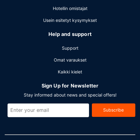
allasbaarissa. Maksullinen tilauksen mukaan valmistettu
Hotellin omistajat
aamiainen tarjotaan päivittäin klo 8.00–11.00.
Usein esitetyt kysymykset
Muut mukavuudet
Käytössäsi on ympäri vuorokauden auki oleva vastaanotto,
Help and support
kielitaitoinen henkilökunta ja matkatavarasäilytys.
Palveluihin kuuluu ilmainen pysäköinti.
Support
Omat varaukset
Kaikki kielet
Sign Up for Newsletter
Stay informed about news and special offers!
Subscribe