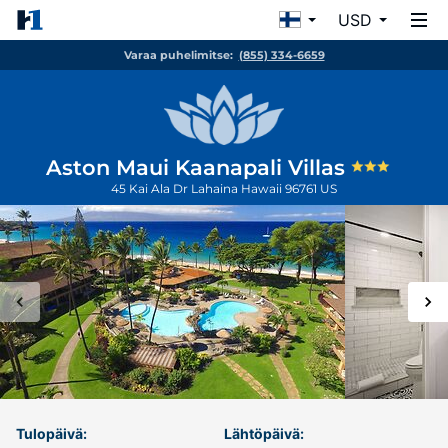
USD
Varaa puhelimitse:
(855) 334-6659
Aston Maui Kaanapali Villas
45 Kai Ala Dr
Lahaina
Hawaii
96761
US
Tulopäivä:
Lähtöpäivä: