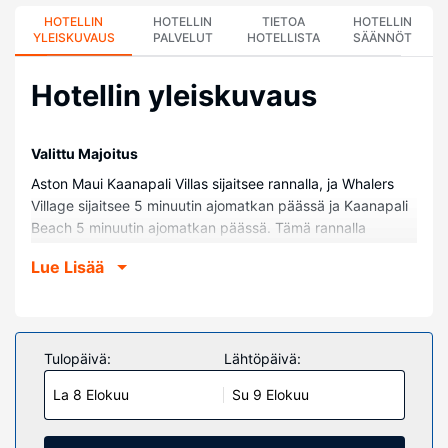
HOTELLIN
HOTELLIN
TIETOA
HOTELLIN
YLEISKUVAUS
PALVELUT
HOTELLISTA
SÄÄNNÖT
Hotellin yleiskuvaus
Valittu Majoitus
Aston Maui Kaanapali Villas sijaitsee rannalla, ja Whalers
Village sijaitsee 5 minuutin ajomatkan päässä ja Kaanapali
Beach 5 minuutin ajomatkan päässä. Tämä rannalla
sijaitseva huoneistohotelli sijaitsee 8 km:n päässä
Lue Lisää
kohteesta Napili Bay ja 2,9 km:n päässä kohteesta Black
Rock.
Huoneet
Tässä majoituspaikassa on 183 yksilöllisesti sisustettua
Tulopäivä:
Lähtöpäivä:
huonetta, joiden varusteluun kuuluu muun muassa
La 8 Elokuu
Su 9 Elokuu
mikroaaltouuni ja LCD-televisio. Huoneiden pillowtop-
patjallisissa sängyissä on egyptinpuuvillaiset lakanat.
Jokaisessa huoneessa on parveke. Mukavuuksiin kuuluu