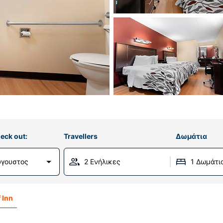
eck out:
Travellers
Δωμάτια
ύγουστος
2 Ενήλικες
1 Δωμάτι
 Inn