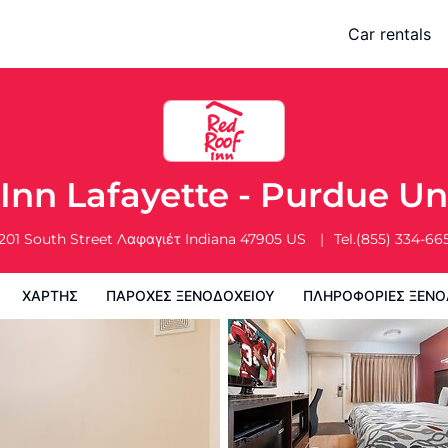
e University
Car rentals
ης
Παροχες ξενοδοχειου
Πληροφορίες ξενοδοχείου
Πολιτικη
Inn Lafayette - Purdue Un
201 South Street
Λαφαγιέτ
Indiana
47905
US
Tel.
(855) 334-66
ΧΆΡΤΗΣ
ΠΑΡΟΧΕΣ ΞΕΝΟΔΟΧΕΙΟΥ
ΠΛΗΡΟΦΟΡΊΕΣ ΞΕΝΟ