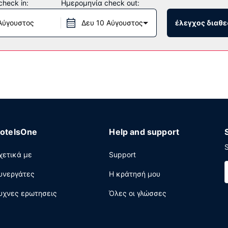
heck in:
Ημερομηνία check out:
εψιόν όλο το 24ωρο, καφές/τσάι στους κοινόχρηστους χώρους κα
Αύγουστος
Δευ 10 Αύγουστος
έλεγχος διαθε
.
otelsOne
Help and support
S
χετικά με
Support
υνεργάτες
Η κράτησή μου
υχνες ερωτησεις
Όλες οι γλώσσες