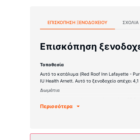
ΕΠΙΣΚΌΠΗΣΗ ΞΕΝΟΔΟΧΕΊΟΥ
ΣΧΌΛΙΑ
Επισκόπηση ξενοδοχ
Τοποθεσία
Αυτό το κατάλυμα (Red Roof Inn Lafayette - Pu
IU Health Arnett. Αυτό το ξενοδοχείο απέχει 4,1
Δωμάτια
Νιώστε σαν στο σπίτι σας σε ένα από τα 75 δ
Περισσότερα
πρόσβαση στο ίντερνετ που προσφέρεται. Είνα
καφέ/τσάι. Παρέχεται επίσης οροφοκομία καθη
Παροχές καταλύματος
Χρησιμοποιήστε τις βολικές παροχές μας, όπ