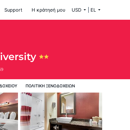
Support
Η κράτησή μου
USD
EL
 ξενοδοχείων
iversity
59
ΔΟΧΕΊΟΥ
ΠΟΛΙΤΙΚΗ ΞΕΝΟΔΟΧΕΊΩΝ