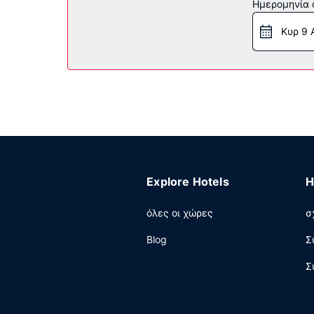
Άλλες παροχές
Ημερομηνία c
Στις σημαντικές παροχές περιλαμβάνονται ρεσ
Κυρ 9 
θα βρείτε δωρεάν στάθμευση χωρίς παρκαδόρο
Explore Hotels
H
όλες οι χώρες
σ
Blog
Σ
Σ