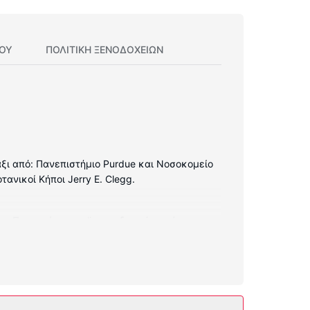
ΊΟΥ
ΠΟΛΙΤΙΚΗ ΞΕΝΟΔΟΧΕΊΩΝ
μάξι από: Πανεπιστήμιο Purdue και Νοσοκομείο
τανικοί Κήποι Jerry E. Clegg.
ων. Παραμείνετε online με δωρεάν ασύρματη
χές περιλαμβάνουν γραφεία και βραστήρες για