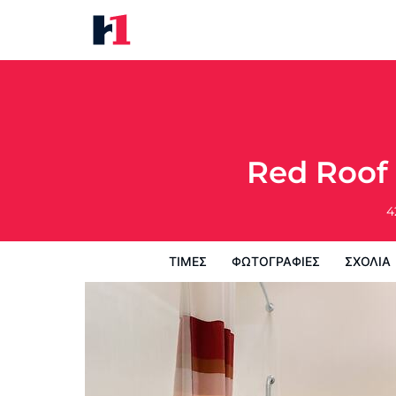
Red Roof Inn Lafayette - Purdu
Τιμές
Φωτογραφίες
σχόλια
Χάρτ
Red Roof 
4
ΤΙΜΈΣ
ΦΩΤΟΓΡΑΦΊΕΣ
ΣΧΌΛΙΑ