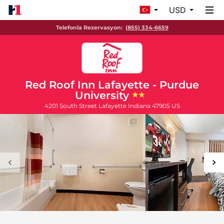
USD
Telefonla Rezervasyon:
(855) 334-6659
Red Roof Inn Lafayette - Purdue
University
4201 South Street
Lafayette
Indiana
47905
US