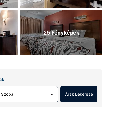
25 Fényképek
ák
1 Szoba
Árak Lekérése