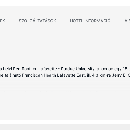
EK
SZOLGÁLTATÁSOK
HOTEL INFORMÁCIÓ
A 
 a helyi Red Roof Inn Lafayette - Purdue University, ahonnan egy 15
re található Franciscan Health Lafayette East, ill. 4,3 km-re Jerry E. 
ben, melyekben mikrohullámú sütők is található. Kapcsolatban mara
yenes vezeték nélküli internet-hozzáférés is elérhető. Valamennyi f
rtozik íróasztal és kávé-/teafőzők, valamint takarítás naponta.
esítmények közé tartozik ingyenes wifihozzáférés és étel- és italaut