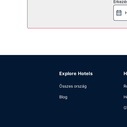
Egyéb felszereltség
Érkezés
A szálláshelyen 24 órában nyitva tartó recepció
H
ingyenes egyéni parkolás biztosított a helyszínen
Explore Hotels
H
Összes ország
R
Blog
H
G