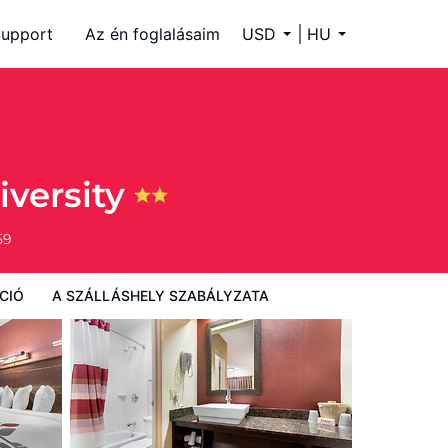
upport
Az én foglalásaim
USD
HU
ályzata
iversity
59
CIÓ
A SZÁLLÁSHELY SZABÁLYZATA