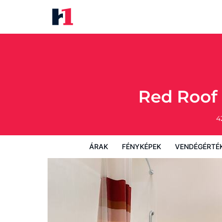
Red Roof Inn Lafayette - Purdu
Árak
Fényképek
Vendégértékelések
Red Roof 
4
ÁRAK
FÉNYKÉPEK
VENDÉGÉRTÉ