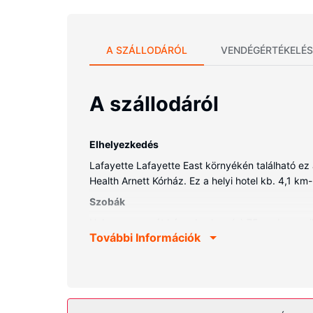
A SZÁLLODÁRÓL
VENDÉGÉRTÉKELÉS
A szállodáról
Elhelyezkedés
Lafayette Lafayette East környékén található ez
Health Arnett Kórház. Ez a helyi hotel kb. 4,1 km-
Szobák
Helyezze magát kényelembe a(z) 75 szoba egyiké
További Információk
üzleti ügyeit intézheti, hiszen a szobákban ing
kényelmi felszerelések és szolgáltatások közé ta
Az ingatlanhoz tartozó felszereltség
A szálláshely kínálta egyéb szolgáltatások és lét