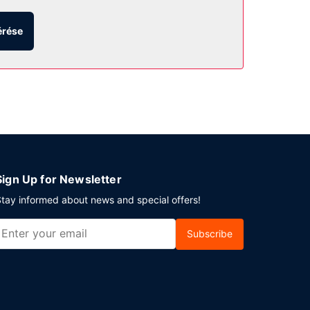
e vehető. Az autóval érkező vendégek számára
érése
Sign Up for Newsletter
tay informed about news and special offers!
Subscribe