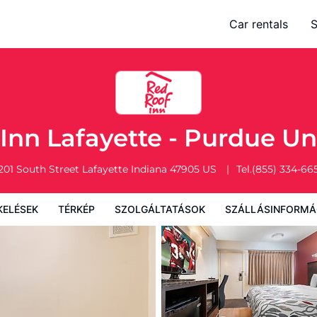
e University
Car rentals
S
Térkép
Szolgáltatások
Szállásinformáció
A szálláshely szab
Inn Lafayette - Purdue Un
201 South Street
Lafayette
Indiana
47905
US
Tel.
(855) 334-66
KELÉSEK
TÉRKÉP
SZOLGÁLTATÁSOK
SZÁLLÁSINFORMÁ