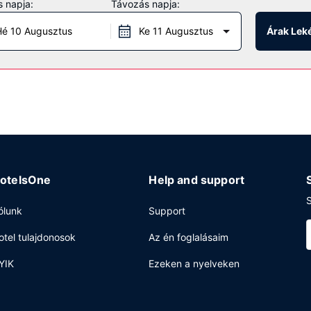
 napja:
Távozás napja:
, kávé/tea a közös helyiségekben és étel- és italautomata is igényb
é 10 Augusztus
Ke 11 Augusztus
Árak Lek
.
otelsOne
Help and support
S
ólunk
Support
otel tulajdonosok
Az én foglalásaim
YIK
Ezeken a nyelveken