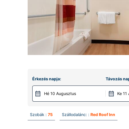
Érkezés napja:
Távozás nap
Hé 10 Augusztus
Ke 11
Szobák :
75
Szállodalánc: :
Red Roof Inn