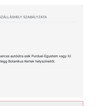
SZÁLLÁSHELY SZABÁLYZATA
 perces autóútra esik Purduei Egyetem vagy IU
Clegg Botanikus Kertek helyszíneitől.
dhat barátaival, családtagjaival, vagy éppen
ürdőszobában van zuhanyzó/kád kombinációja. A
omata.