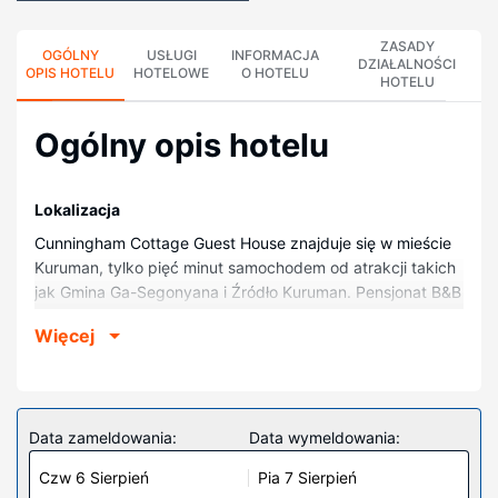
ZASADY
OGÓLNY
USŁUGI
INFORMACJA
DZIAŁALNOŚCI
OPIS HOTELU
HOTELOWE
O HOTELU
HOTELU
Ogólny opis hotelu
Lokalizacja
Cunningham Cottage Guest House znajduje się w mieście
Kuruman, tylko pięć minut samochodem od atrakcji takich
jak Gmina Ga-Segonyana i Źródło Kuruman. Pensjonat B&B
znajduje się 1,2 km od atrakcji takiej jak Szpital publiczny
Więcej
w Kuruman i 1,3 km od miejsca takiego jak Gmina Lokalna
Ga-Segonaya.
Pokoje
Poczuj się jak w domu w 9 klimatyzowanych pokojach,
Data zameldowania:
Data wymeldowania:
których wyposażenie to lodówka. Rozrywkę zapewni
Czw 6 Sierpień
Pia 7 Sierpień
telewizja cyfrowa. Prywatna łazienka — wyposażenie: