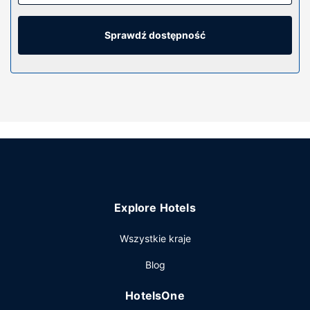
wanna i prysznic osobno, głębokie wanny i bezpłatne
przybory toaletowe. Udogodnienia obejmują biurka i
zestawy do parzenia kawy i herbaty oraz sprzątanie
Sprawdź dostępność
codziennie.
Udogodnienia w obiekcie
Do pokoju przylegają taras i ogród, z których roztacza się
piękny widok. Dostępne są również takie udogodnienia
rekreacyjne, jak basen odkryty. Ten pensjonat B&B oferuje
również takie udogodnienia jak teren piknikowy i grill.
Restauracja
W obiekcie takim jak pensjonat B&B do dyspozycji gości
pozostają Meercup i kawiarnia.
Explore Hotels
Pozostałe udogodnienia
Udogodnienia biznesowe to usługi pralni chemicznej i
Wszystkie kraje
pralnia.
Blog
HotelsOne