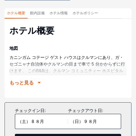
ホテル概要
館内設備
ホテル情報
ホテルポリシー
ホテル概要
地図
カニンガム コテージ ゲスト ハウスはクルマンにあり、ガ・
セゴニャナ自治体やクルマンの目まで車で 5 分かからずに行
けます。 このB&Bは、クルマン コミュニティー ホスピタル
まで 1.2 km、ガ・セゴニャナ地方自治体まで 1.3 km の場所
もっと見る
にあります。
部屋
全部で 9 室ある冷房完備の客室には冷蔵庫があります。客室
ではデジタルの番組をご覧いただけます。個別の浴槽とシャ
チェックイン日:
チェックアウト日:
ワーのある専用バスルームには、深めの浴槽、バスアメニテ
（土） 8 ８月
（日） 9 ８月
ィ (無料)が備わっています。デスク、コーヒー / ティーメー
カーをご利用いただけ、ハウスキーピング サービスは、毎日
行われます。