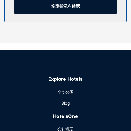
空室状況を確認
施設
屋外プールなどをレクリエーションに利用し、テラスや庭園
からの眺めをお楽しみいただけます。このB&Bでは、ピクニ
ックエリア、バーベキューグリルもご利用いただけます。
レストラン
Meercupで食事をお楽しみください。また、このB&Bのコー
ヒーショップ / カフェでは軽食を提供しています。
その他の施設
ドライクリーニング / ランドリー サービス、ランドリー設備
をご活用いただけます。
Explore Hotels
全ての国
Blog
HotelsOne
会社概要