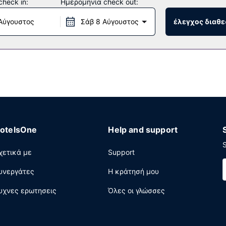
heck in:
Ημερομηνία check out:
Αύγουστος
Σάβ 8 Αύγουστος
έλεγχος διαθε
ια καφετέρια σε αυτό το κατάλυμα με πρωινό.
ηρεσίες στεγνοκαθαριστηρίου/πλυντηρίων και εγκαταστάσεις πλυν
otelsOne
Help and support
S
χετικά με
Support
υνεργάτες
Η κράτησή μου
υχνες ερωτησεις
Όλες οι γλώσσες