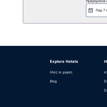
Ημερομηνία c
Εστιατόριο
Παρ 7 
Απολαύστε ένα γεύμα στο Meercup ή σνακ σε μ
Άλλες παροχές
Στις σημαντικές παροχές περιλαμβάνονται υπ
Explore Hotels
H
όλες οι χώρες
σ
Blog
Σ
Σ