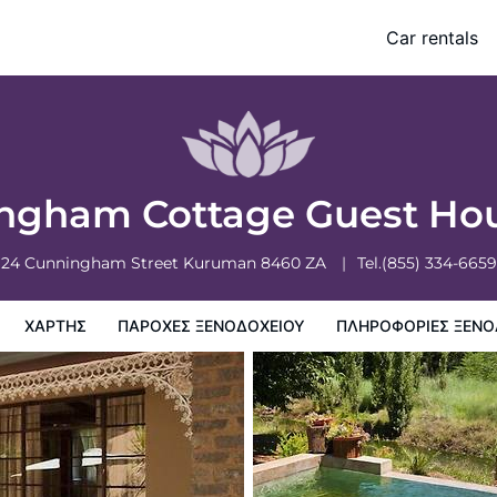
Car rentals
ξενοδοχειου
Πληροφορίες ξενοδοχείου
Πολιτικη ξενοδοχείων
ngham Cottage Guest Ho
24 Cunningham Street
Kuruman
8460
ZA
Tel.
(855) 334-6659
ΧΆΡΤΗΣ
ΠΑΡΟΧΕΣ ΞΕΝΟΔΟΧΕΙΟΥ
ΠΛΗΡΟΦΟΡΊΕΣ ΞΕΝΟ