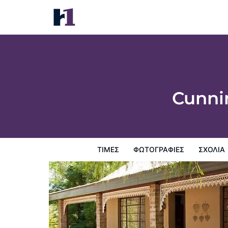
Cunningham Cottage Guest House
Τιμές
Φωτογραφίες
σχόλια
Χάρτης
Παροχες 
Cunni
ΤΙΜΈΣ
ΦΩΤΟΓΡΑΦΊΕΣ
ΣΧΌΛΙΑ