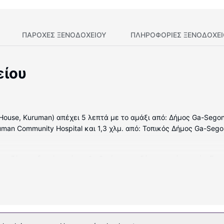
ΠΑΡΟΧΕΣ ΞΕΝΟΔΟΧΕΙΟΥ
ΠΛΗΡΟΦΟΡΊΕΣ ΞΕΝΟΔΟΧΕ
είου
House, Kuruman) απέχει 5 λεπτά με το αμάξι από: Δήμος Ga-Segon
uman Community Hospital και 1,3 χλμ. από: Τοπικός Δήμος Ga-Sego
ματιζόμενα δωμάτια, όπου θα βρείτε την εξής παροχή: ψυγείο. Γι
ριστές μπανιέρες και ντουζιέρες διαθέτουν μπανιέρα και δωρεάν
έ/τσάι. Παρέχεται επίσης οροφοκομία καθημερινά.
, όπως εξωτερική πισίνα ή απολαύστε τη θέα από το αίθριο και το
ρμπεκιου.