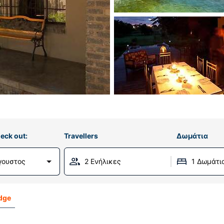
eck out:
Travellers
Δωμάτια
γουστος
2 Ενήλικες
1 Δωμάτι
dge