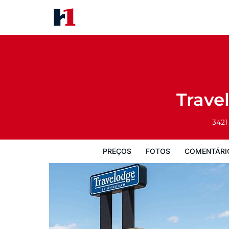
Travelodge by Wyndham King
Preços
Fotos
Comentários
Mapa
Trav
3421
PREÇOS
FOTOS
COMENTÁRI