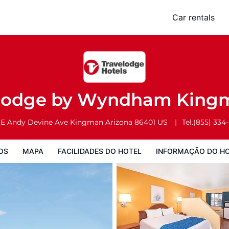
man
Car rentals
Facilidades do Hotel
Informação do Hotel
Regulamentos do Hote
elodge by Wyndham Kin
 E Andy Devine Ave
Kingman
Arizona
86401
US
Tel.
(855) 334
OS
MAPA
FACILIDADES DO HOTEL
INFORMAÇÃO DO H