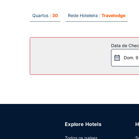
Quartos :
30
Rede Hoteleira :
Travelodge
Data de Check
Dom. 9
Explore Hotels
H
Todos os países
S