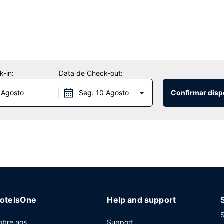
-in:
Data de Check-out:
 Agosto
Seg. 10 Agosto
Confirmar disp
otelsOne
Help and support
S
obre nos
Support