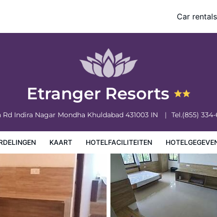
Car rentals
eiten
Hotelgegevens
Regels van het hotel
Etranger Resorts
 Rd Indira Nagar Mondha
Khuldabad
431003
IN
Tel.
(855) 334
RDELINGEN
KAART
HOTELFACILITEITEN
HOTELGEGEVE