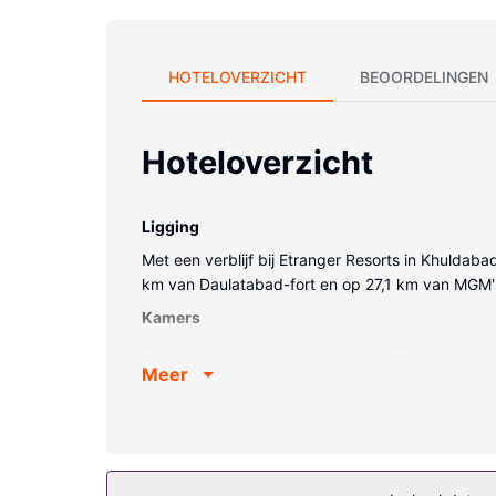
HOTELOVERZICHT
BEOORDELINGEN
Hoteloverzicht
Ligging
Met een verblijf bij Etranger Resorts in Khuldabad
km van Daulatabad-fort en op 27,1 km van MGM's
Kamers
Doe of je thuis bent in één van de 60 kamers. Er is
Meer
Overige voorzieningen
Ter plaatse heb je gratis parkeerplaatsen.