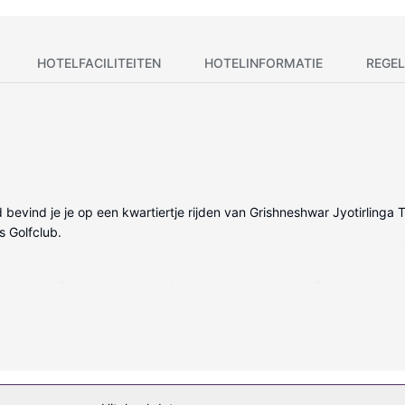
HOTELFACILITEITEN
HOTELINFORMATIE
REGEL
 bevind je je op een kwartiertje rijden van Grishneshwar Jyotirlinga Te
 Golfclub.
 gratis wifi op de kamer als je op het internet wilt surfen.