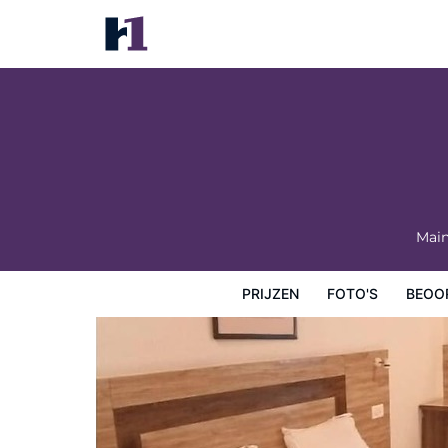
Etranger Resorts
Prijzen
Foto's
Beoordelingen
Kaart
Hotelfacilit
Main
PRIJZEN
FOTO'S
BEOO