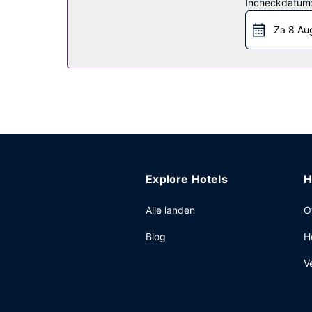
Incheckdatum
Za 8 Au
Explore Hotels
H
Alle landen
O
Blog
H
V