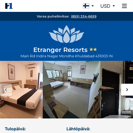
USD
Varaa puhelimitse:
(855) 334-6659
Etranger Resorts
Main Rd Indira Nagar Mondha
Khuldabad
431003
IN
Tulopäivä:
Lähtöpäivä: