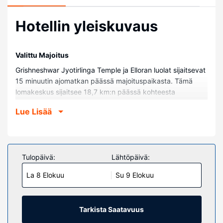
Hotellin yleiskuvaus
Valittu Majoitus
Grishneshwar Jyotirlinga Temple ja Elloran luolat sijaitsevat
15 minuutin ajomatkan päässä majoituspaikasta. Tämä
lomakeskus sijaitsee 18,7 km:n päässä kohteesta
Daulatabadin linnake ja 27,1 km:n päässä kohteesta MGM
Lue Lisää
Golf Club.
Huoneet
Tässä majoituspaikassa on 60 kodikasta huonetta.
Ilmainen langaton internetyhteys pitää sinut yhteydessä
Tulopäivä:
Lähtöpäivä:
verkkoon.
La 8 Elokuu
Su 9 Elokuu
Muut mukavuudet
Palveluihin kuuluu ilmainen pysäköinti.
Tarkista Saatavuus