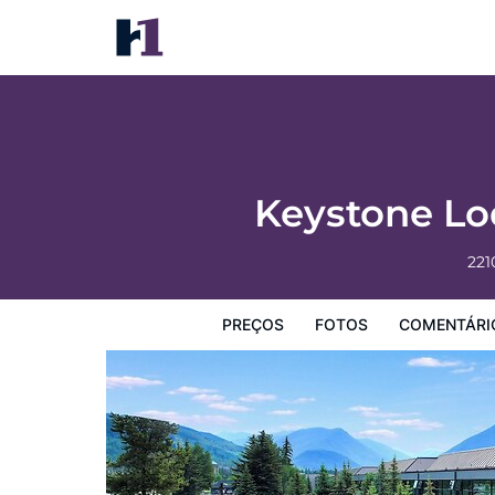
Keystone Lodge & Spa, A Vail Resorts Pro
Preços
Fotos
Comentários
Mapa
Facilidades d
Keystone Lod
221
PREÇOS
FOTOS
COMENTÁRI