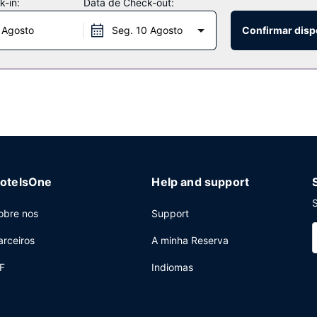
-in:
Data de Check-out:
de nada com o autocarro grátis à sua disposição.
 Agosto
Seg. 10 Agosto
Confirmar disp
r/lounge.
 center, uma receção aberta 24 horas e armazenamento de bagagem.
las de reuniões, com uma área total de 929 metros quadrados. Há es
otelsOne
Help and support
S
obre nos
Support
arceiros
A minha Reserva
F
Indiomas