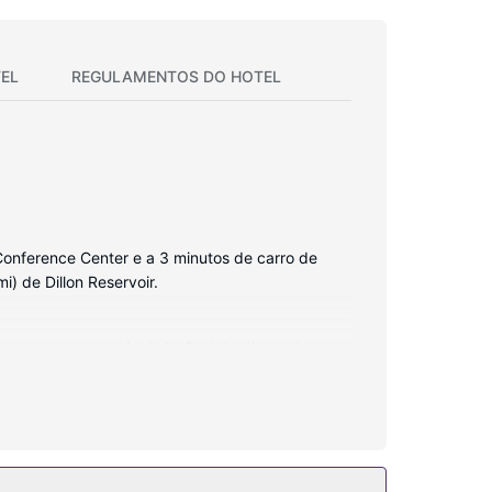
EL
REGULAMENTOS DO HOTEL
Conference Center e a 3 minutos de carro de
i) de Dillon Reservoir.
 sempre contactável. Ao final do dia, assista a
de higiene grátis e secadores de cabelo. As
iais. Uma banheira de hidromassagem e Sauna são
-fi grátis, uma sala de jogos e armazenamento