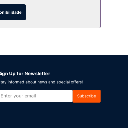
onibilidade
 Planeia um evento em Keystone? Este hotel
tacionamento no local.
Sign Up for Newsletter
tay informed about news and special offers!
Subscribe