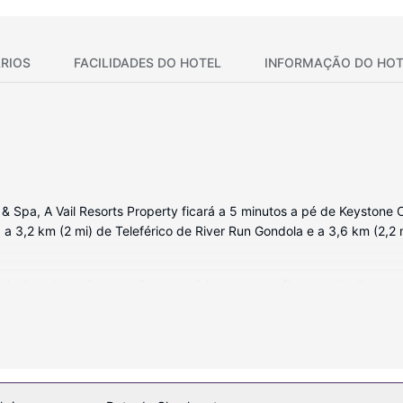
RIOS
FACILIDADES DO HOTEL
INFORMAÇÃO DO HOT
& Spa, A Vail Resorts Property ficará a 5 minutos a pé de Keystone 
á a 3,2 km (2 mi) de Teleférico de River Run Gondola e a 3,6 km (2,2 m
visor de ecrã plano. O acesso à internet sem fios permite-lhe estar
nho privativas dispõem de uma combinação polibã/banheira, artigos 
. A limpeza dos quartos é efetuada Limpeza dos quartos a pedido.
 e desfrute de massagens, tratamentos corporais e tratamentos fac
um dia intenso nas montanhas. As facilidades adicionais incluem Wi