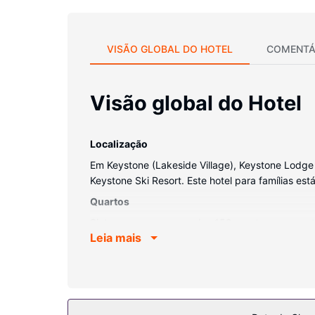
VISÃO GLOBAL DO HOTEL
COMENTÁ
Visão global do Hotel
Localização
Em Keystone (Lakeside Village), Keystone Lodge 
Keystone Ski Resort. Este hotel para famílias est
Quartos
Sinta-se em casa num dos 152 quartos com um tele
Leia mais
uma seleção de canais por cabo. As casas de ba
comodidades incluem ainda cofres e secretárias
Serviço do hotel
Ceda à irresistível tentação de uma ida ao spa,
algumas das opções para recobrar energias após 