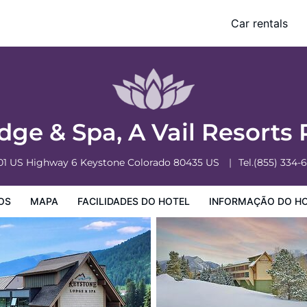
perty
Car rentals
o Hotel
Informação do Hotel
Regulamentos do Hotel
ge & Spa, A Vail Resorts
01 US Highway 6
Keystone
Colorado
80435
US
Tel.
(855) 334-
OS
MAPA
FACILIDADES DO HOTEL
INFORMAÇÃO DO H