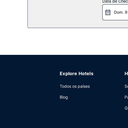
Data de Check
de esquis. Chegue às pistas de esqui em menos 
Dom. 9
Restaurante
Termine o dia com uma bebida refrescante no ba
Outros serviços
As principais comodidades incluem um business
dispõe de um centro de conferências e de 14 sa
Explore Hotels
H
Todos os países
S
Blog
P
Q