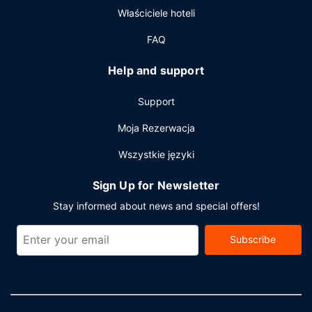
Pozostałe udogodnienia
Właściciele hoteli
Udogodnienia biznesowe to centrum biznesowe, recepcja
FAQ
całodobowa oraz przechowalnia bagażu. Jeżeli planujesz
spotkanie w mieście Keystone, hotel oferuje centrum
Help and support
konferencyjne oraz 14 sale konferencyjne o łącznej
powierzchni 929 m kw. (10000 stopy kwadratowe).
Support
Udogodnienia na miejscu to samodzielne parkowanie (za
opłatą).
Moja Rezerwacja
Wszystkie języki
Sign Up for Newsletter
Stay informed about news and special offers!
Subscribe