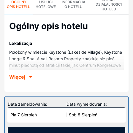
OGÓLNY
USŁUGI
INFORMACJA
DZIAŁALNOŚCI
OPIS HOTELU
HOTELOWE
O HOTELU
HOTELU
Ogólny opis hotelu
Lokalizacja
Położony w mieście Keystone (Lakeside Village), Keystone
Lodge & Spa, A Vail Resorts Property znajduje się pięć
minut piechotą od atrakcji takiej jak Centrum Kongresowe
w Keystone i 3 minut samochodem od tego miejsca:
Więcej
Ośrodek narciarski Keystone. Hotel (z atmosferą przyjazną
rodzinom) znajduje się 3,2 km od atrakcji takiej jak Kolejka
gondolowa River Run i 3,6 km od miejsca takiego jak
Zbiornik Dillon.
Data zameldowania:
Data wymeldowania:
Pokoje
Pia 7 Sierpień
Sob 8 Sierpień
Poczuj się jak w domu w 152 pokojach, których
wyposażenie to telewizor płaskoekranowy. Bezpłatny
bezprzewodowy dostęp do internetu zapewni łączność ze