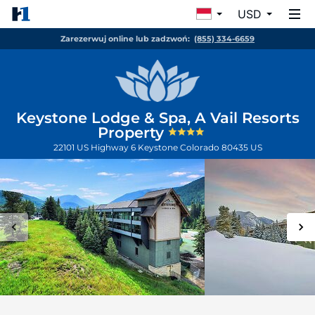
USD
Zarezerwuj online lub zadzwoń:
(855) 334-6659
Keystone Lodge & Spa, A Vail Resorts
Property
22101 US Highway 6
Keystone
Colorado
80435
US