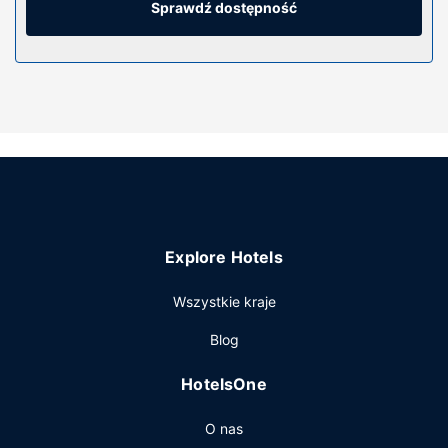
światem, a telewizja kablowa — rozrywkę. Prywatna
Sprawdź dostępność
łazienka — wyposażenie: wanna połączona z prysznicem,
bezpłatne przybory toaletowe i suszarki do włosów.
Udogodnienia obejmują sejfy i biurka oraz sprzątanie na
życzenie.
Udogodnienia w obiekcie
Zrelaksuj się w spa, które oferuje masaż, zabiegi na ciało i
zabiegi na twarz. Dostępne udogodnienia rekreacyjne to
stok narciarski oraz jacuzzi i sauna. Ten hotel oferuje
również udogodnienia takie jak bezpłatny
bezprzewodowy dostęp do internetu, sala/salon gier i
Explore Hotels
przechowalnia nart. Do dyspozycji gości jest bezpłatny
wahadłowy autobus umożliwiający dojazd do tras
Wszystkie kraje
narciarskich.
Restauracja
Blog
Zjedz coś w restuaracji takiej jak Bighorn Bistro & Bar
HotelsOne
jednej z wielu w obiekcie takim jak hotel, gdzie możesz
także znaleźć 2 restauracje i kawiarnię. Zrelaksuj się po
O nas
całym dniu w barze/salonie klubowym.