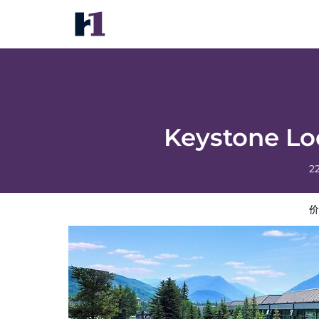
Keystone Lodge & Spa, A Vail Resorts Pro
价格
酒店照片
评语
地图
酒店设施
酒店信
Keystone Lod
2
价