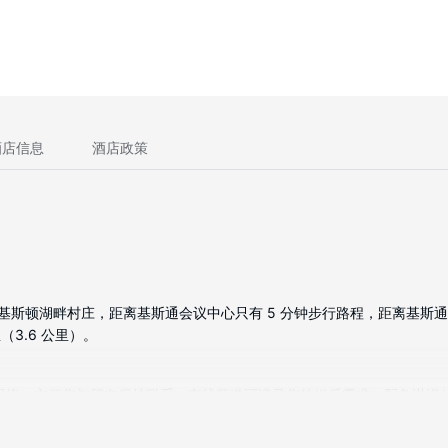
酒店信息
酒店政策
物业位于基斯顿湖畔村庄，距离基斯通会议中心只有 5 分钟步行路程，距离基斯
里（3.6 公里）。
无线网络，方便您与朋友保持联系；有线频道可满足您的娱乐需求。配备淋浴
房服务。