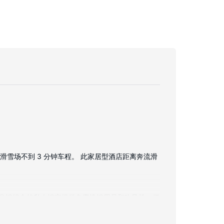
通滑雪场不到 3 分钟车程。 此家居型酒店距离奔流滑
/盆浴组合的私人浴室提供免费洗浴用品和吹风机。便