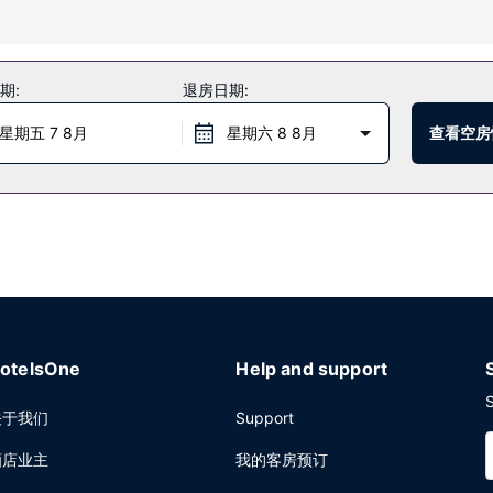
享受按摩、身体护理和面部护理。在雪道上度过一天后，热水浴缸和桑拿可让
您到达滑雪场。
期:
退房日期:
选择在Bighorn Bistro & Bar简单吃一点。在忙碌的一天后，不妨
星期五 7 8月
星期六 8 8月
查看空房
李寄存。计划在基斯顿举办活动？这家酒店拥有 929 平方米（10000 
otelsOne
Help and support
S
关于我们
Support
酒店业主
我的客房预订