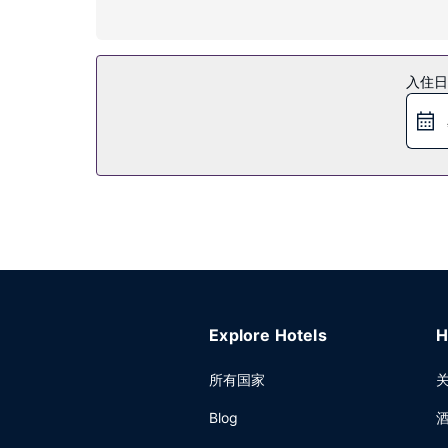
到全方位服务的 SPA 放松一下；在这里，您可以
乐厅/游戏室和滑雪用具寄存处。免费滑雪班车方便
餐厅
入住日
酒店设有多家餐饮设施，包括 2 间餐厅和咖啡馆。您可以
其他设施
特色服务/设施包括商务中心、24 小时前台服务和行
店提供收费自助停车。
Explore Hotels
H
所有国家
Blog