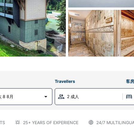
Travellers
客
 8 8月
2 成人
TS
25+ YEARS OF EXPERIENCE
24/7 MULTILINGU