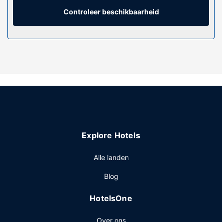
badkamers met aparte badkuipen en douches hebben elk
een bubbelbad en gratis toiletartikelen.
Controleer beschikbaarheid
Algemene voorziening
Je vindt recreatieve voorzieningen zoals een
buitenzwembad, een bubbelbad en fietsenverhuur vast
leuk. Dit hotel bevat ook gratis wifi, conciërgeservices en
oppasservices (toeslag).
Restaurant
Gasten van Hyatt Vacation Club at Windward Pointe, Key
West kunnen genieten van een lekkere maaltijd in het
restaurant of iets halen bij de snackbar/deli.
Explore Hotels
Overige voorzieningen
Enkele van de voorzieningen zijn een kluis bij de receptie
Alle landen
en een lift. Ter plaatse heb je gratis parkeerplaatsen.
Blog
HotelsOne
Over ons