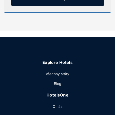
Vybavení nemovitosti
Můžete využít širokou nabídku rekreačních zařízení, mezi
něž patří mimo jiné venkovní bazén, vířivka a půjčovna kol.
Tento hotel dále nabízí: bezdrátový internet zdarma,
rozšířené recepční služby a hlídání dětí / péče o děti za
příplatek.
Restaurace
K příjemnému stolování vás zve restaurace a něco malého
k zakousnutí nabízí snack bar / lahůdky.
Explore Hotels
Další vybavení
Hostům jsou k dispozici trezor na recepci a výtah. Přímo v
Všechny státy
areálu je hostům k dispozici samostatné parkování
Blog
zdarma.
HotelsOne
O nás