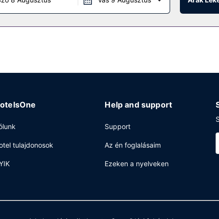
s igénybe vehető. Az autóval érkező vendégek számára ingyenes egyén
otelsOne
Help and support
S
ólunk
Support
otel tulajdonosok
Az én foglalásaim
YIK
Ezeken a nyelveken