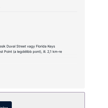
A
sik Duval Street vagy Florida Keys
 Point (a legdélibb pont), ill. 2,1 km-re
e, a(z) szabadtéri teniszpálya, vagy a(z)
irándulás/belépőjegyek foglalása és piknikező
érése