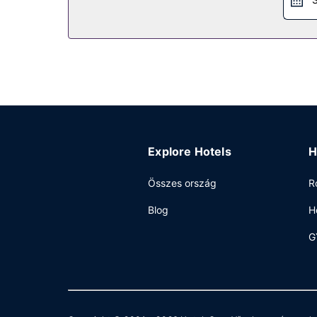
A szálláshelyen ATM/banki szolgáltatás és lift i
Explore Hotels
H
Összes ország
R
Blog
H
G