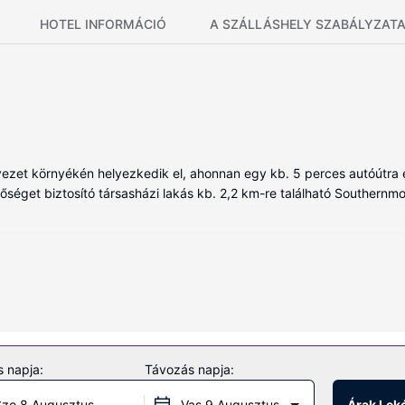
HOTEL INFORMÁCIÓ
A SZÁLLÁSHELY SZABÁLYZAT
ezet környékén helyezkedik el, ahonnan egy kb. 5 perces autóútra e
etőséget biztosító társasházi lakás kb. 2,2 km-re található Southernmost
ás vendégeként.
sítményeket és szolgáltatásokat, mint például a(z) szabadtéri medenc
ásai között szerepelnek a következők is: bébiszitter-szolgáltatás, k
 napja:
Távozás napja:
zo 8 Augusztus
Vas 9 Augusztus
Árak Lek