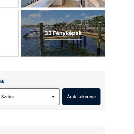
33 Fényképek
ák
1 Szoba
Árak Lekérése