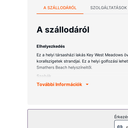
A SZÁLLODÁRÓL
SZOLGÁLTATÁSOK
A szállodáról
Elhelyezkedés
Ez a helyi társasházi lakás Key West Meadows öv
korallszigetek strandjai. Ez a helyi golfozási leh
Smathers Beach helyszíneitől.
Szobák
További Információk
Helyezze magát kényelembe a(z) társasházi lak
Az ingatlanhoz tartozó felszereltség
Élvezze ki a szálláshely kínálta szabadidős léte
fitneszlétesítmény. A társasházi lakás szolgáltat
hely.
Érkezés
Egyéb felszereltség
S