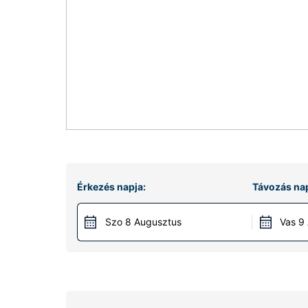
Érkezés napja:
Távozás nap
Szo 8 Augusztus
Vas 9