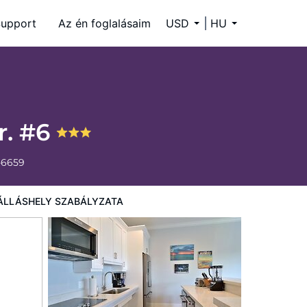
upport
Az én foglalásaim
USD
HU
r. #6
-6659
ÁLLÁSHELY SZABÁLYZATA