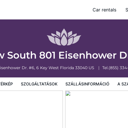
Car rentals
S
sinformáció
A szálláshely szabályzata
 South 801 Eisenhower D
Eisenhower Dr. #6, 6
Key West
Florida
33040
US
Tel.
(855) 334
TÉRKÉP
SZOLGÁLTATÁSOK
SZÁLLÁSINFORMÁCIÓ
A SZ