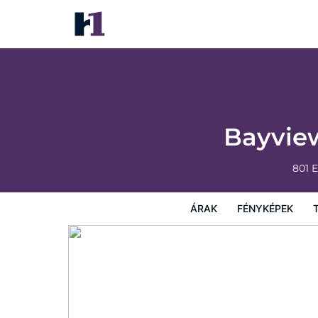
Bayview South 801 Eisenhower Dr. #6
Árak
Fényképek
Térkép
Szolgáltatások
Szállá
Bayview
801 
ÁRAK
FÉNYKÉPEK