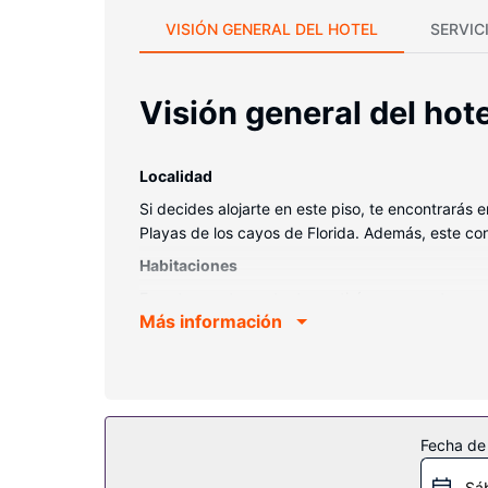
VISIÓN GENERAL DEL HOTEL
SERVIC
Visión general del hote
Localidad
Si decides alojarte en este piso, te encontrará
Playas de los cayos de Florida. Además, este c
Habitaciones
En este apartamento, te sentirás como en tu pro
Más información
Servicios hotel
Para tus ratos libres, tienes instalaciones recreat
condominio incluyen servicio de cuidado infantil,
Otros servicios
Fecha de
Tendrás un cajero automático y un ascensor a tu 
Sá