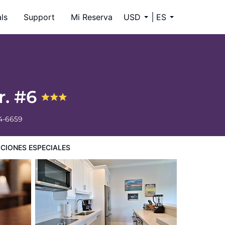
ls
Support
Mi Reserva
USD
ES
r. #6
4-6659
CIONES ESPECIALES