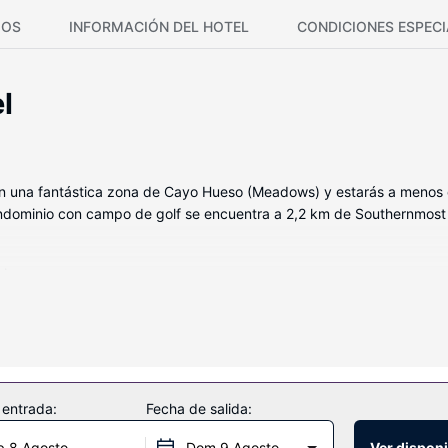
IOS
INFORMACIÓN DEL HOTEL
CONDICIONES ESPECI
l
s en una fantástica zona de Cayo Hueso (Meadows) y estarás a menos
ondominio con campo de golf se encuentra a 2,2 km de Southernmost
pia casa.
ivas como una piscina al aire libre, una pista de tenis al aire libre y 
 asistencia turística (adquisición de entradas) y una zona de pícnic.
 entrada:
Fecha de salida:
disposición. Hay un aparcamiento sin asistencia gratuito disponible.
b 8 Agosto
Dom 9 Agosto
Ver disponi