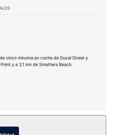
ALES
 de cinco minutos en coche de Duval Street y
 Point y a 2,1 km de Smathers Beach.
gimnasio a tu disposición. Otros servicios de este
bilidad