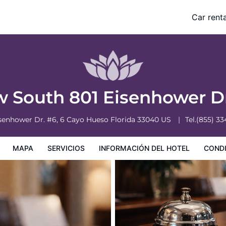
Car renta
hotel
Condiciones especiales
 South 801 Eisenhower D
senhower Dr. #6, 6
Cayo Hueso
Florida
33040
US
Tel.
(855) 33
MAPA
SERVICIOS
INFORMACIÓN DEL HOTEL
CONDI