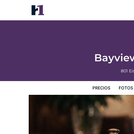
Bayview South 801 Eisenhower Dr. #6
Precios
Fotos
Mapa
Servicios
Información del 
Bayview
801 Ei
PRECIOS
FOTOS