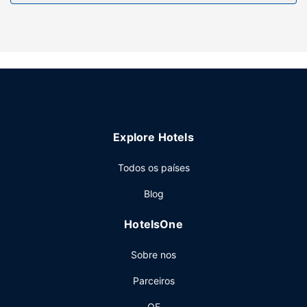
Serviço do hotel
Deleite-se com uma imersão revitalizante numa das 2
piscinas exteriores, ou experimente algo diferente, por
exemplo, uma sala de fitness aberta 24 horas. Wi-fi grátis,
serviços de concierge e uma sala de estar comum são
algumas das comodidades adicionais disponíveis neste
aparthotel.
Restaurante
Explore Hotels
Este aparthotel dispõe de uma loja de conveniência.
Outros serviços
Todos os países
Uma receção aberta 24 horas e elevador estão entre o
Blog
leque de comodidades oferecidas por Este aparthotel. Há
estacionamento no local.
HotelsOne
Sobre nos
Parceiros
QF