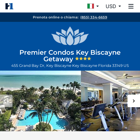
USD
Prenota online o chiama:
(855) 334-6659
Premier Condos Key Biscayne
Getaway
455 Grand Bay Dr, Key Biscayne
Key Biscayne
Florida
33149
US