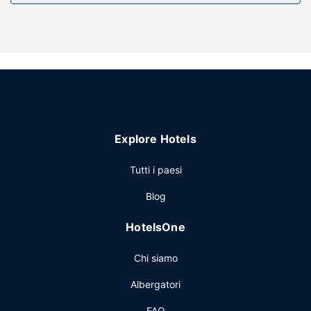
giorno e notte. Questo aparthotel dispone, inoltre, di il Wi-
Fi gratuito, servizi di concierge e un'area soggiorno in
comune.
Ristorante
Questo aparthotel include un minimarket.
Altre attrattive
Potrai usufruire di una reception aperta 24 ore su 24 e
ascensore. Il un parcheggio (a pagamento) è disponibile in
Explore Hotels
loco.
Tutti i paesi
Blog
HotelsOne
Chi siamo
Albergatori
FAQ