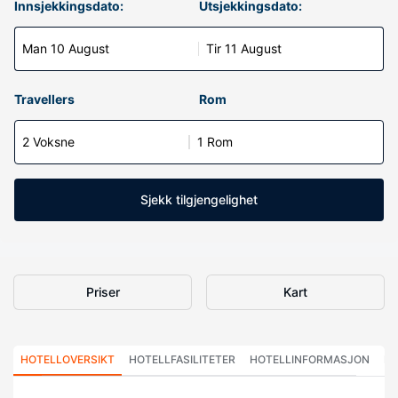
Innsjekkingsdato:
Utsjekkingsdato:
Man 10 August
Tir 11 August
Travellers
Rom
2 Voksne
1 Rom
Sjekk tilgjengelighet
Priser
Kart
HOTELLOVERSIKT
HOTELLFASILITETER
HOTELLINFORMASJON
HO