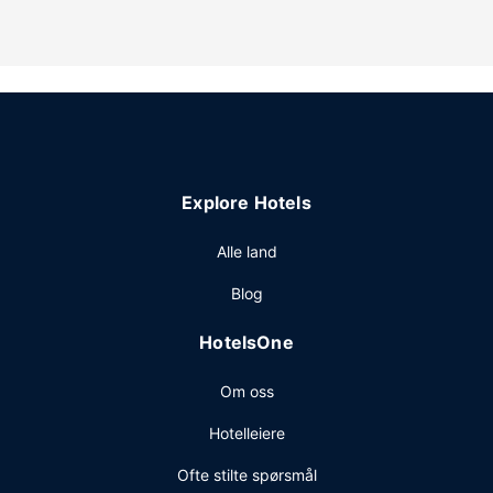
nyt andre rekreasjonsfasiliteter som et døgnåpent
treningssenter. Dette leilighetshotellet tilbyr også wi-fi
(inkludert), concierge-tjenester og felles oppholdsrom.
Restaurant
Som gjest på dette leilighetshotellet kan du få deg en
matbit i dagligvarebutikken/storkiosken.
Andre fasiliteter
Explore Hotels
Gjester har tilgang til blant annet en døgnåpen resepsjon
og heis. Gjestene tilbys ubetjent parkering (mot et tillegg)
Alle land
på stedet.
Blog
HotelsOne
Om oss
Hotelleiere
Ofte stilte spørsmål