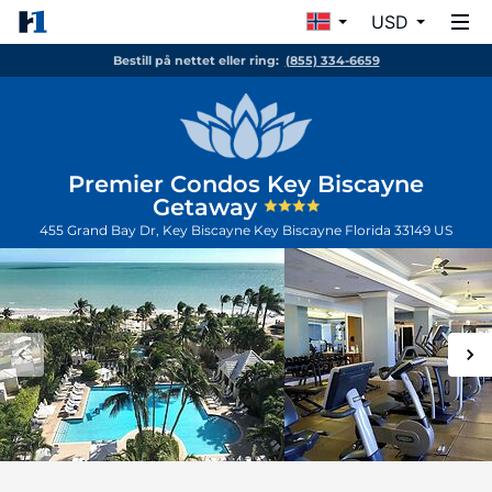
USD
Bestill på nettet eller ring:
(855) 334-6659
Premier Condos Key Biscayne
Getaway
455 Grand Bay Dr, Key Biscayne
Key Biscayne
Florida
33149
US