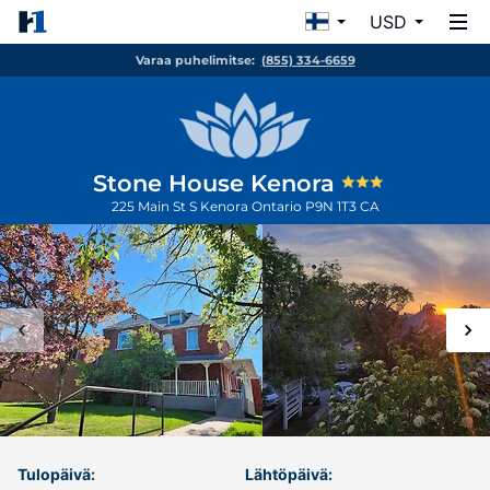
USD
Varaa puhelimitse:
(855) 334-6659
Stone House Kenora
225 Main St S
Kenora
Ontario
P9N 1T3
CA
Tulopäivä:
Lähtöpäivä: