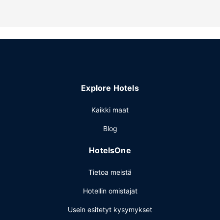
ajanmahdollisuuksia ovat esimerkiksi merkityt
tupakointialueet, laskettelumahdollisuus lähistöllä ja
murtomaahiihtomahdollisuus lähistöllä.
Ravintola
Ilmainen mannermainen aamiainen tarjoillaan päivittäin klo
6.00–11.00.
Muut mukavuudet
Explore Hotels
Käytössäsi on express-uloskirjautuminen,
kuivapesula-/pesulapalvelut ja matkatavarasäilytys.
Kaikki maat
Palveluihin kuuluu ilmainen pysäköinti.
Blog
HotelsOne
Tietoa meistä
Hotellin omistajat
Usein esitetyt kysymykset