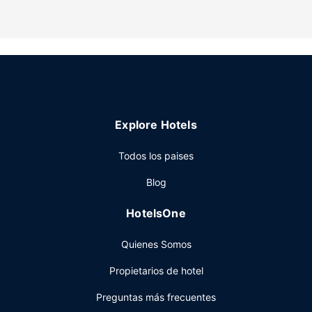
Este apartamento ofrece libros, juegos y paseos en barco
en las inmediaciones. Entre los servicios y actividades
recreativas se incluyen espacios para fumadores, esquí
alpino en las inmediaciones y esquí de fondo en las
inmediaciones.
Restaurante
Se ofrece un desayuno continental gratuito todos los días
Explore Hotels
de 06:00 a 11:00.
Otros servicios
Todos los paises
Tendrás check-out exprés, tintorería y consigna de
Blog
equipaje a tu disposición. Hay un aparcamiento sin
asistencia gratuito disponible.
HotelsOne
Quienes Somos
Propietarios de hotel
Preguntas más frecuentes