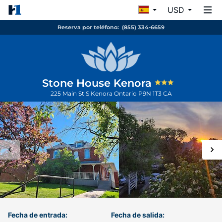
USD
Reserva por teléfono:
(855) 334-6659
Stone House Kenora
225 Main St S
Kenora
Ontario
P9N 1T3
CA
Fecha de entrada:
Fecha de salida: