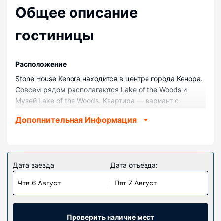
Общее описание
гостиницы
Pасположение
Stone House Kenora находится в центре города Кенора.
Совсем рядом располагаются Lake of the Woods и
Музей Lake of the Woods. Квартира — вариант с
прекрасным расположением: Пивоваренная компания
Дополнительная Информация
Lake of the Woods находится в 0,4 км, Хаски Маски — в
1,1 км от него.
Номера
Почувствуйте себя как дома в одном из 3 номеров с
Дата заезда
Дата отъезда:
индивидуальным декорированием, которые оснащены
Чтв 6 Август
Пят 7 Август
следующим оборудованием: микроволновая печь и
телевизоры Smart TV. Бесплатный беспроводной
доступ к интернету позволит всегда оставаться на
связи, а цифровое телевидение не даст скучать.
Проверить наличие мест