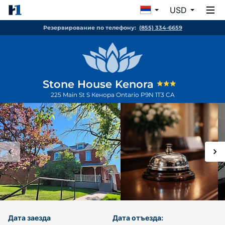
USD
Резервирование по телефону:
(855) 334-6659
Stone House Kenora
225 Main St S
Кенора
Ontario
P9N 1T3
CA
Дата заезда
Дата отъезда: