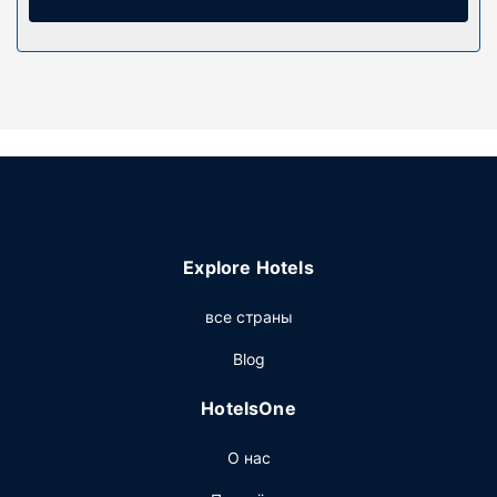
Предоставляются следующие удобства и услуги:
кофеварки/чайники и бесплатная бутилированная
вода. Уборка номеров осуществляется по требованию.
Особенности объекта
Этот квартира имеет такие удобства, как книги, игры и
водные экскурсии. Среди удобств и возможностей для
отдыха — специализированные места для курения,
горнолыжная трасса и трасса для лыжных кроссов.
Ресторан
Explore Hotels
Бесплатный завтрак (континентальный) предлагается
ежедневно с 6:00 до 11:00.
все страны
Другие особенности
Blog
Для удобства гостей предоставляется следующее:
ускоренная регистрация при отъезде, химчистка или
HotelsOne
прачечная и хранение багажа. Предоставляется
бесплатная самостоятельная парковка.
О нас