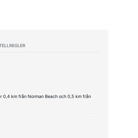
TELLREGLER
ger 0,4 km från Norman Beach och 0,5 km från
ålla dig uppkopplad, och kabel-tv erbjuder
n med gratis lokalsamtal.