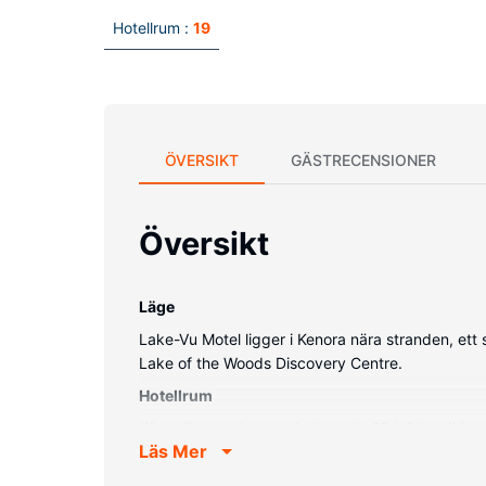
Hotellrum :
19
ÖVERSIKT
GÄSTRECENSIONER
Översikt
Läge
Lake-Vu Motel ligger i Kenora nära stranden, et
Lake of the Woods Discovery Centre.
Hotellrum
Känn dig som hemma i ett av de 19 luftkondition
Läs Mer
underhållning. Badrummen har dusch och gratis to
Bekvämligheter på anläggningen