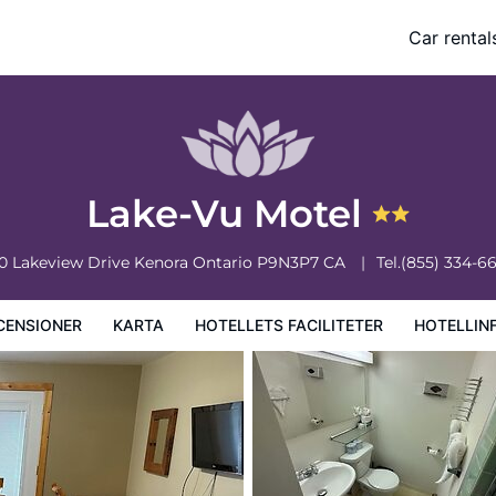
Car rental
ciliteter
Hotellinformation
Hotellregler
Lake-Vu Motel
0 Lakeview Drive
Kenora
Ontario
P9N3P7
CA
Tel.
(855) 334-6
CENSIONER
KARTA
HOTELLETS FACILITETER
HOTELLIN