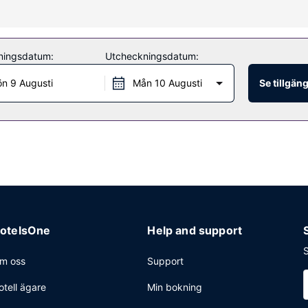
fi och varuautomat.
ningsdatum:
Utcheckningsdatum:
 Restaurant.
n 9 Augusti
Mån 10 Augusti
Se tillgän
ing och varuautomat. Avgiftsfri parkering erbjuds på plats.
otelsOne
Help and support
S
m oss
Support
otell ägare
Min bokning