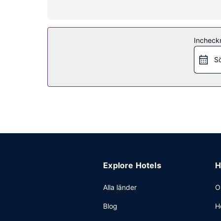
Passa på att dra nytta av bland annat gratis wi-
Restaurang
Incheck
Gäster på Lake-Vu Motel kan äta gott på LakeVu
Övriga bekvämligheter
Sö
Gäster har tillgång till bland annat bagageförvar
Explore Hotels
H
Alla länder
O
Blog
H