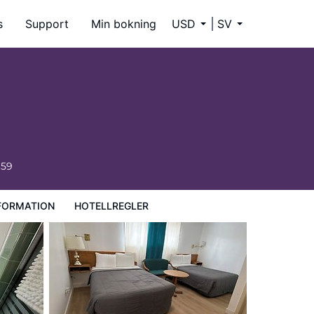
s
Support
Min bokning
USD
SV
659
FORMATION
HOTELLREGLER