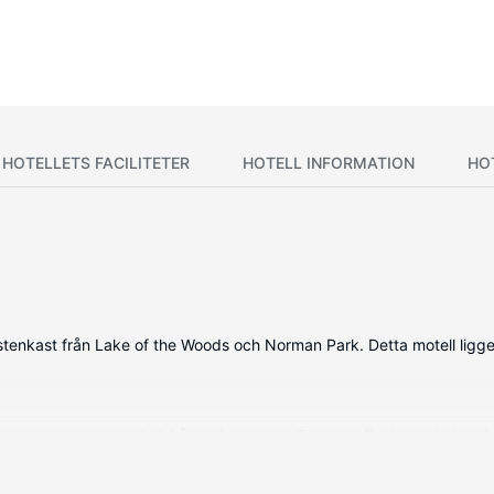
HOTELLETS FACILITETER
HOTELL INFORMATION
HO
t stenkast från Lake of the Woods och Norman Park. Detta motell lig
erade rummen med kylskåp och platt-tv. Gratis wi-fi gör att du kan h
alettartiklar. På rummet finns skrivbord, mikrovågsugnar och telefo