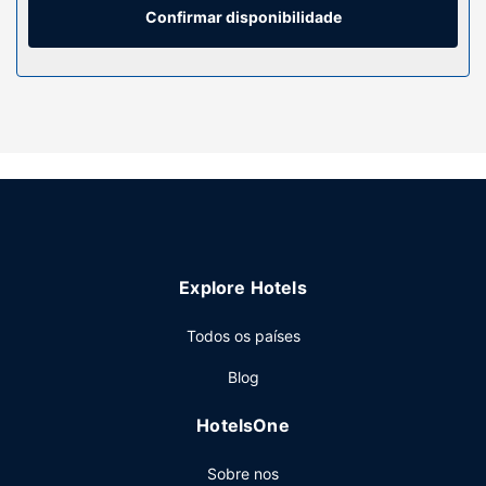
grátis e secadores de cabelo. As comodidades incluem
Confirmar disponibilidade
ainda jornais grátis e cafeteiras/bules, além de telefone
com chamadas locais grátis.
Serviço do hotel
Experimente uma piscina interior e uma sala de fitness. As
facilidades adicionais incluem Wi-fi grátis, um televisor no
espaço comum e uma máquina de venda automática.
Restaurante
Comece as suas manhãs da melhor forma com um
pequeno-almoço self-service grátis, servido diariamente
Explore Hotels
entre as 06:00 e as 09:00.
Outros serviços
Todos os países
As principais comodidades incluem acesso à internet com
Blog
fios grátis, um business center aberto 24 horas e registo
de saída rápido. Há estacionamento grátis no local.
HotelsOne
Sobre nos