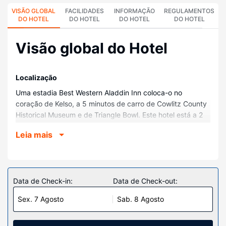
VISÃO GLOBAL
FACILIDADES
INFORMAÇÃO
REGULAMENTOS
DO HOTEL
DO HOTEL
DO HOTEL
DO HOTEL
Visão global do Hotel
Localização
Uma estadia Best Western Aladdin Inn coloca-o no
coração de Kelso, a 5 minutos de carro de Cowlitz County
Historical Museum e de Triangle Bowl. Este hotel está a 2
km (1,2 mi) de Centro Comercial de Three Rivers e a 2,8
Leia mais
km (1,8 mi) de Lake Sacajawea Park.
Quartos
Sinta-se em casa num dos 76 quartos com decoração
personalizada, com um frigorífico e um micro-ondas.
Data de Check-in:
Data de Check-out:
Ligue-se à internet com e sem fios gratuita para estar
Sex. 7 Agosto
Sab. 8 Agosto
sempre contactável. Em alternativa, assista a uma seleção
de canais por cabo. As casas de banho privativas dispõem
de uma combinação polibã/banheira, artigos de higiene