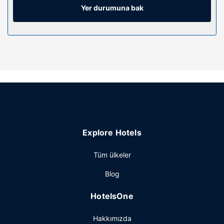
kurutma makinesi vardır. Misafirlerimize ücretsiz gazete
Yer durumuna bak
servisi, kahve/çay makinesi ve telefon ile ücretsiz şehir içi
telefon görüşmesi imkânlar ve kolaylıklar sunulmaktadır.
Otelin güzelliği
Misafirlerimiz için kapalı havuz ve spor salonu
bulunmaktadır. Bu otelde misafirlere ücretsiz kablosuz
İnternet, ortak alanda televizyon ve otomatik satış
makinesi sunulmaktadır.
Restoran
Misafirlere her gün 6 ve 9 arasında ücretsiz self servis
Explore Hotels
kahvaltı servisi yapılmaktadır.
Diğer güzellikler
Tüm ülkeler
Misafirler için ücretsiz kablolu İnternet, 24 saat açık ofis ve
Blog
hızlı çıkış mevcuttur. Ücretsiz otopark vardır.
HotelsOne
Hakkımızda