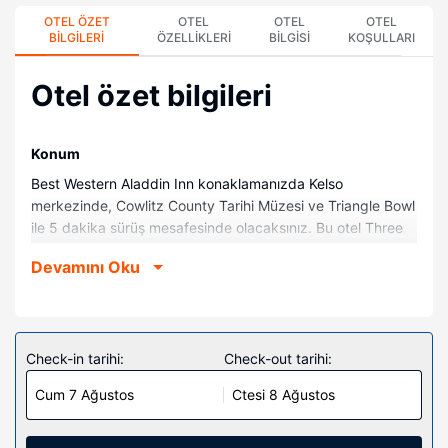
OTEL ÖZET
OTEL
OTEL
OTEL
BILGILERI
ÖZELLIKLERI
BILGISI
KOŞULLARI
Otel özet bilgileri
Konum
Best Western Aladdin Inn konaklamanızda Kelso
merkezinde, Cowlitz County Tarihi Müzesi ve Triangle Bowl
ile 5 dakika sürüş mesafesinde olacaksınız. Bu otel Three
Rivers Alışveriş Merkezi ile 2 km (1,2 mil) ve Lake
Devamını Oku
Sacajawea Park ile 2,8 km (1,8 mil) mesafede.
Odalar
Misafirler 76 ayrı ayrı dekore edilmiş odada buzdolabı ve
mikrodalga fırın ile evlerinin konforunu yaşayabilir.
Check-in tarihi:
Check-out tarihi:
Misafirlerimize ücretsiz kablolu ve kablosuz internet erişimi
Cum 7 Ağustos
Ctesi 8 Ağustos
sunulmaktadır. Misafirlerimizin iyi vakit geçirebilmesi için
kablolu TV kanalları mevcuttur. Özel banyo, duş/küvet
kombinasyonu, ücretsiz banyo/kozmetik ürünleri ve saç