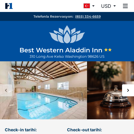
USD
Telefonla Rezervasyon:
(855) 334-6659
Best Western Aladdin Inn
310 Long Ave
Kelso
Washington
98626
US
Check-in tarihi:
Check-out tarihi: