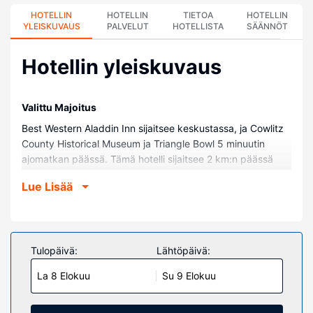
HOTELLIN
HOTELLIN
TIETOA
HOTELLIN
YLEISKUVAUS
PALVELUT
HOTELLISTA
SÄÄNNÖT
Hotellin yleiskuvaus
Valittu Majoitus
Best Western Aladdin Inn sijaitsee keskustassa, ja Cowlitz
County Historical Museum ja Triangle Bowl 5 minuutin
ajomatkan päässä. Tämä hotelli sijaitsee 2 km:n päässä
kohteesta Three Rivers Mall ja 2,8 km:n päässä kohteesta
Lue Lisää
Lake Sacajawea Park.
Huoneet
Tässä majoituspaikassa on 76 yksilöllisesti sisustettua
huonetta, joiden varusteluun kuuluu muun muassa
Tulopäivä:
Lähtöpäivä:
jääkaappi ja mikroaaltouuni. Käytössäsi on kaapelikanavat
La 8 Elokuu
Su 9 Elokuu
ja ilmainen internetyhteys (langaton ja kiinteä). Huoneissa
on oma kylpyhuone, ja sen varusteluun kuuluu suihkun ja
kylpyammeen yhdistelmä, ilmaiset hygieniatuotteet ja