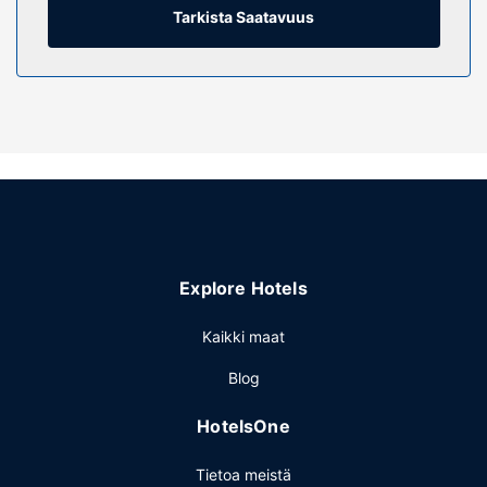
hiustenkuivaaja. Varusteluun kuuluu ilmaiset sanomalehdet,
Tarkista Saatavuus
kahvin-/vedenkeitin ja puhelin (ilmaiset paikallispuhelut).
Kiinteistön miellyttävyys
Hotellin tarjoamiin harrastuksiin/mukavuuksiin kuuluu
sisäuima-allas ja kuntokeskus. Tämän hotellin palveluihin
kuuluu muun muassa ilmainen langaton internetyhteys,
televisio yleisissä tiloissa ja myyntiautomaatti.
Ravintola
Ilmainen itsepalveluaamiainen tarjoillaan päivittäin klo
6.00–9.00.
Explore Hotels
Muut mukavuudet
Käytössäsi on ilmainen kiinteä internetyhteys, ympäri
Kaikki maat
vuorokauden auki oleva business center ja express-
Blog
uloskirjautuminen. Palveluihin kuuluu ilmainen pysäköinti.
HotelsOne
Tietoa meistä