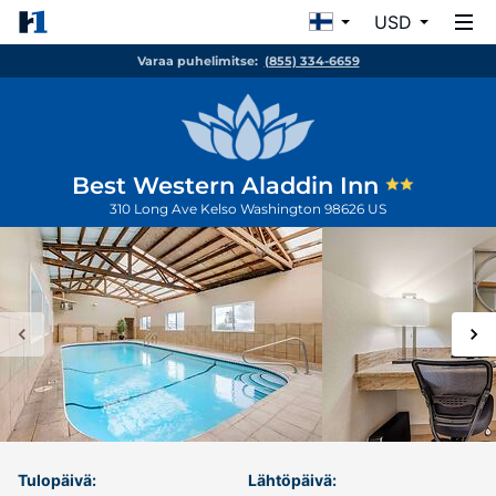
USD
Varaa puhelimitse:
(855) 334-6659
Best Western Aladdin Inn
310 Long Ave
Kelso
Washington
98626
US
Tulopäivä:
Lähtöpäivä: