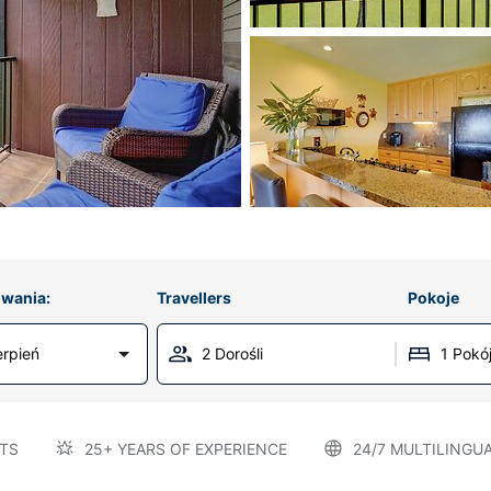
wania:
Travellers
Pokoje
erpień
2 Dorośli
1 Pokó
TS
25+ YEARS OF EXPERIENCE
24/7 MULTILINGU