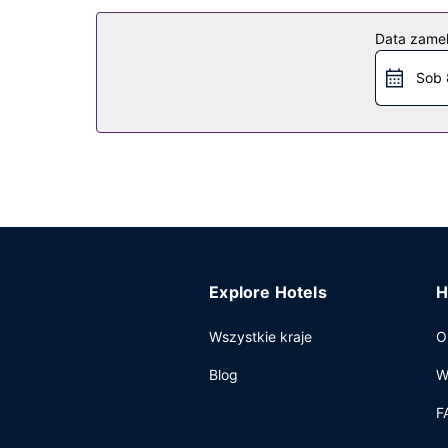
Pozostałe udogodnienia
Data zame
Udogodnienia na miejscu to bezpłatne parkowan
Sob 
Explore Hotels
H
Wszystkie kraje
O
Blog
W
F