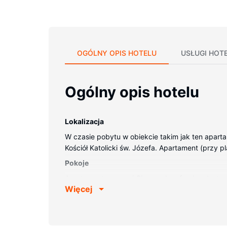
OGÓLNY OPIS HOTELU
USŁUGI HOT
Ogólny opis hotelu
Lokalizacja
W czasie pobytu w obiekcie takim jak ten aparta
Kościół Katolicki św. Józefa. Apartament (przy pl
Pokoje
Apartament zapewni Ci wygodę, oferując dostęp 
Więcej
jest także balkon. Oferowane udogodnienia to bi
Udogodnienia w obiekcie
Udogodnienia rekreacyjne to basen odkryty. Dost