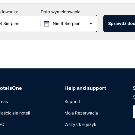
ldowania:
Data wymeldowania:
ie samodzielne.
8 Sierpień
Nie 9 Sierpień
Sprawdź do
otelsOne
Help and support
S
 nas
Support
łaściciele hoteli
Moja Rezerwacja
AQ
Wszystkie języki