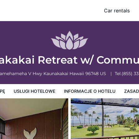
 Pool!
Car rentals
e o hotelu
Zasady działalności hotelu
akakai Retreat w/ Commu
Kamehameha V Hwy
Kaunakakai
Hawaii
96748
US
Tel.
(855) 3
PĘ
USŁUGI HOTELOWE
INFORMACJE O HOTELU
ZASAD