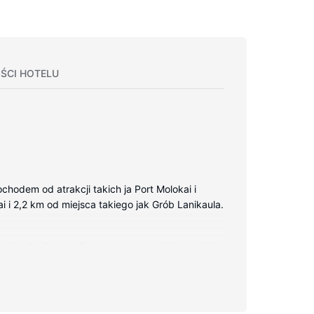
ŚCI HOTELU
hodem od atrakcji takich ja Port Molokai i
ai i 2,2 km od miejsca takiego jak Grób Lanikaula.
 i płyta kuchenna. Do prywatnego użytku gości
stęp do internetu i grill.