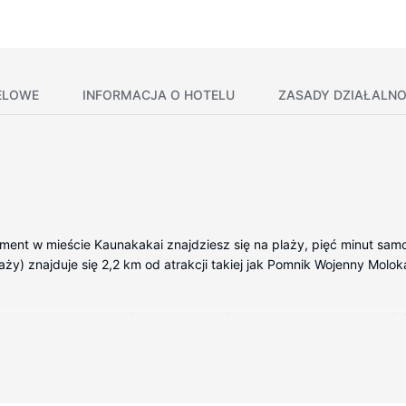
ELOWE
INFORMACJA O HOTELU
ZASADY DZIAŁALNO
ment w mieście Kaunakakai znajdziesz się na plaży, pięć minut samoc
aży) znajduje się 2,2 km od atrakcji takiej jak Pomnik Wojenny Molok
do takich udogodnień jak kuchnia, której wyposażenie to piekarnik
urko i kuchenka mikrofalowa.
ępne są również takie udogodnienia, jak bezpłatny bezprzewodowy do