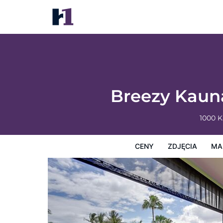
Breezy Kaunakakai Retreat w/ Community
Ceny
Zdjęcia
Mapę
Usługi Hotelowe
Informacj
Breezy Kaun
1000 
CENY
ZDJĘCIA
MA