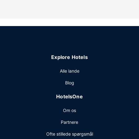
Andre faciliteter
Gratis selvstændig parkering er til rådighed på stedet.
Explore Hotels
Alle lande
Blog
HotelsOne
Om os
Partnere
Ofte stillede spørgsmål