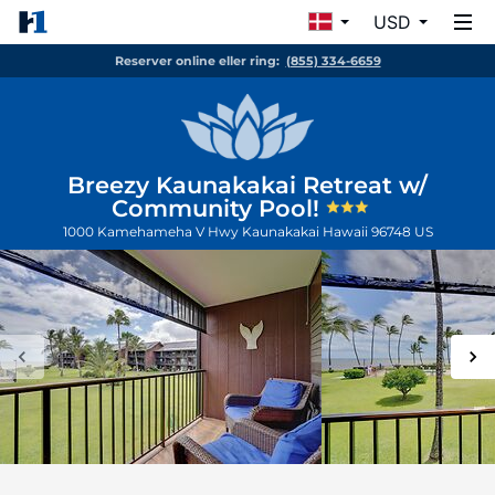
USD
Reserver online eller ring:
(855) 334-6659
Breezy Kaunakakai Retreat w/
Community Pool!
1000 Kamehameha V Hwy
Kaunakakai
Hawaii
96748
US