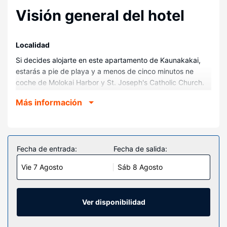
Visión general del hotel
Localidad
Si decides alojarte en este apartamento de Kaunakakai,
estarás a pie de playa y a menos de cinco minutos ne
coche de Molokai Harbor y St. Joseph's Catholic Church.
Además, este apartamento de playa se encuentra a
Más información
2,2 km de Molokai War Memorial y a 2,2 km de Lanikaula's
grave.
Habitaciones
Regálate una estancia fantástica en este apartamento
Fecha de entrada:
Fecha de salida:
donde, entre otras cosas, tendrás una cocina
Vie 7 Agosto
Sáb 8 Agosto
perfectamente equipada con horno y placa de cocina. Y,
si te apetece tomar el aire, puedes salir a su balcón, que
es de uso privado. Tendrás un escritorio y un microondas.
Ver disponibilidad
Servicios hotel
Con una piscina al aire libre y muchas otras instalaciones