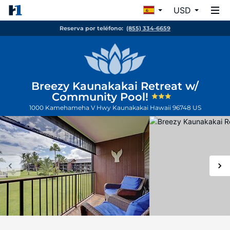
USD
Reserva por teléfono:
(855) 334-6659
Breezy Kaunakakai Retreat w/
Community Pool!
1000 Kamehameha V Hwy
Kaunakakai
Hawaii
96748
US