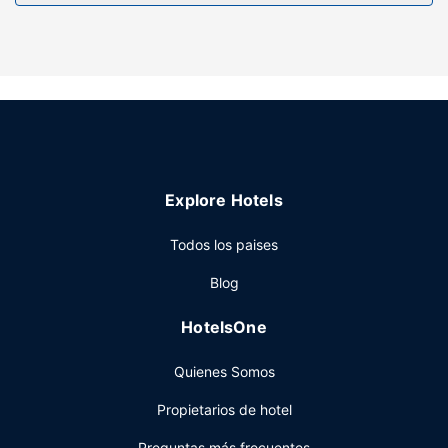
recreativas a tu disposición, no te quedará ni un minuto
libre. Encontrarás también conexión a Internet wifi gratis y
una zona para barbacoas.
Otros servicios
Hay un aparcamiento sin asistencia gratuito disponible.
Explore Hotels
Todos los paises
Blog
HotelsOne
Quienes Somos
Propietarios de hotel
Preguntas más frecuentes