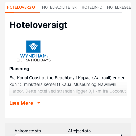
HOTELOVERSIGT
HOTELFACILITETER
HOTELINFO
HOTELREGLER
Hoteloversigt
Placering
Fra Kauai Coast at the Beachboy i Kapaa (Waipouli) er der
kun 15 minutters kørsel til Kauai Museum og Nawiliwili
Harbor. Dette hotel ved stranden ligger 0,1 km fra Coconut
Marketplace og 0,9 km fra Lae Nani Beach.
Læs Mere
Værelser
Føl dig hjemme i et af de 108 værelser, der indeholder
køleskab og mikrobølgeovn. Værelserne har privat
terrasse. Med gratis Wi-Fi kan du altid komme på nettet,
Ankomstdato
Afrejsedato
og kabelkanaler sørger for underholdningen.