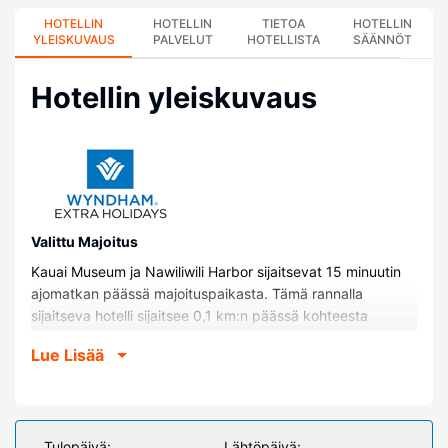
HOTELLIN
HOTELLIN
TIETOA
HOTELLIN
YLEISKUVAUS
PALVELUT
HOTELLISTA
SÄÄNNÖT
Hotellin yleiskuvaus
Valittu Majoitus
Kauai Museum ja Nawiliwili Harbor sijaitsevat 15 minuutin
ajomatkan päässä majoituspaikasta. Tämä rannalla
sijaitseva hotelli sijaitsee 0,1 km:n päässä kohteesta
Coconut Marketplace ja 0,9 km:n päässä kohteesta Lae
Lue Lisää
Nani Beach.
Huoneet
Kaikkien 108 huoneen varusteluun kuuluu jääkaappi ja
mikroaaltouuni. Jokaisessa huoneessa on patio.
Tulopäivä:
Lähtöpäivä: