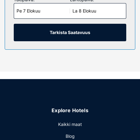
Mukavuuksiin kuuluu kaapelikanavat sekä ilmainen
Pe 7 Elokuu
La 8 Elokuu
langaton internetyhteys. Kylpyhuoneesta löytyy ilmaiset
hygieniatuotteet ja hiustenkuivaaja.
Kiinteistön miellyttävyys
Tarkista Saatavuus
Hyödynnä ulkouima-allas ja puutarha. Tämän hotellin
palveluihin kuuluu muun muassa ilmainen langaton
internetyhteys, concierge-palvelut ja piknikalue.
Ravintola
Kauai Coast at the Beachboy tarjoaa asiakkailleen
ravintolan. Palveluihin kuuluu myös baari/aulabaari ja
allasbaari, joissa voit rentoutua raikkaan juoman parissa.
Muut mukavuudet
Käytössäsi on ympäri vuorokauden auki oleva vastaanotto,
matkatavarasäilytys ja tallelokero vastaanotossa.
Explore Hotels
Kaikki maat
Blog