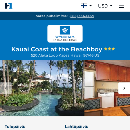
USD
Varaa puhelimitse:
(855) 334-6659
Kauai Coast at the Beachboy
520 Aleka Loop
Kapaa
Hawaii
96746
US
Tulopäivä:
Lähtöpäivä: