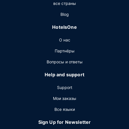
все страны
свой ресторан. Загляните в бар/лаунж или бар у
бассейна, чтобы расслабиться за любимым напитком.
Blog
Другие особенности
HotelsOne
Для удобства гостей предоставляется следующее:
круглосуточная работа стойки регистрации, хранение
О нас
багажа и сейф на стойке регистрации.
Партнёры
Вопросы и ответы
Help and support
Support
Мои заказы
Все языки
Sign Up for Newsletter