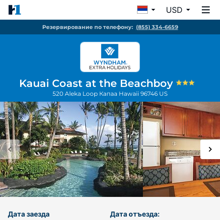
USD
Резервирование по телефону:
(855) 334-6659
Kauai Coast at the Beachboy
520 Aleka Loop
Капаа
Hawaii
96746
US
Дата заезда
Дата отъезда: