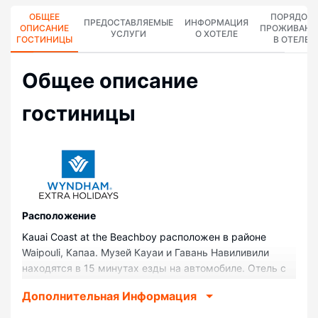
ОБЩЕЕ
ПОРЯДОК
ПРЕДОСТАВЛЯЕМЫЕ
ИНФОРМАЦИЯ
ОПИСАНИЕ
ПРОЖИВАНИ
УСЛУГИ
О ХОТЕЛЕ
ГОСТИНИЦЫ
В ОТЕЛЕ
Общее описание
гостиницы
Pасположение
Kauai Coast at the Beachboy расположен в районе
Waipouli, Капаа. Музей Кауаи и Гавань Навиливили
находятся в 15 минутах езды на автомобиле. Отель с
пляжем — вариант с прекрасным расположением:
Дополнительная Информация
Coconut Marketplace находится в 0,1 км, Пляж Лэй-
Нани — в 0,9 км от него.