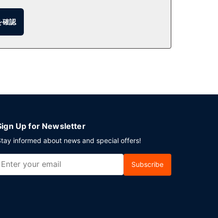
ームサービス (営業時間限定)も利用できます。プール
を確認
 までお召し上がりいただけます (有料)。
ザス シティでのイベント開催には、このホテル の会
す。敷地内にはセルフパーキング (有料) が備わってい
Sign Up for Newsletter
tay informed about news and special offers!
Subscribe