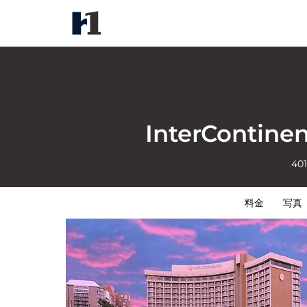
InterContinental Kansas City a
料金
写真
レビュー
地図
館内設備
InterContinen
40
料金
写真