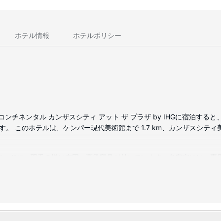
ホテル情報
ホテルポリシー
コンチネンタル カンザスシティ アット ザ プラザ by IHGに宿泊する
。 このホテルは、ケンパー現代美術館まで 1.7 km、カンザスシティ美
。ベッドに、羽毛の掛け布団、高級寝具が付いています。各客室には、専用の
。シャワー付き浴槽のある専用バスルームには、バスアメニティ (無料
センターなどのレクリエーション設備をぜひご利用ください。その他の設備
いただけます。