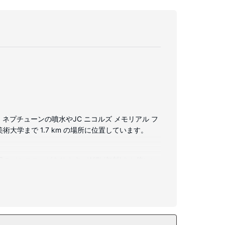
と、ネプチューンの噴水やJC ニコルズ メモリアル フ
術大学まで 1.7 km の場所に位置しています。
バルコニーがあります。WiFi (無料)をお使いい
)、ヘアドライヤーが備わっています。
としてこのホテルでは、WiFi (無料)、コンシェ