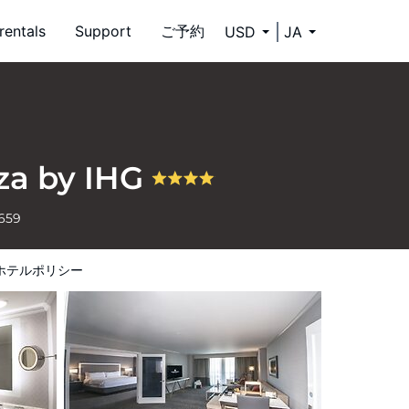
rentals
Support
ご予約
USD
JA
aza by IHG
6659
ホテルポリシー