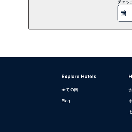
レストラン
チェッ
食事はAmerican Slangでお召し上がりいた
サイドバーでお好みのドリンクを召し上がり、喉の渇き
その他の施設
24 時間対応ビジネスセンター、エクスプレス チ
議スペース、18 室の会議室など総面積 2694 平
ます。
Explore Hotels
H
全ての国
Blog