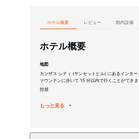
ホテル概要
レビュー
館内設備
ホテル概要
地図
カンザス シティ (サンセットヒル) にあるインター
ァウンテンに歩いて 15 分以内で行くことができます
部屋
全部で 371 室ある客室には、冷蔵庫があります
もっと見る
ただけるほか、ケーブルの番組をご覧いただけます
施設
屋外プール、サウナ、24 時間営業のフィットネス
ルジュ サービス、ウェディングサービスをご利用