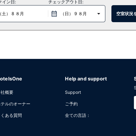
クイン日:
チェックアウト日:
だけます。このブラッスリーはバー / ラウンジを併設しています。客室でル
（土） 8 ８月
（日） 9 ８月
空室状況
を癒してください。フル ブレックファストを週末の 6:30 ～ 11:30
ェックイン、エクスプレス チェックアウトをお使いいただけます。カン
方メートル (29000 平方フィート) のイベント設備をご利用いただけま
otelsOne
Help and support
S
会社概要
Support
ホテルのオーナー
ご予約
よくある質問
全ての言語：