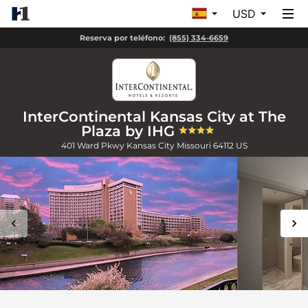
USD
Reserva por teléfono:
(855) 334-6659
InterContinental Kansas City at The
Plaza by IHG
401 Ward Pkwy
Kansas City
Missouri
64112
US