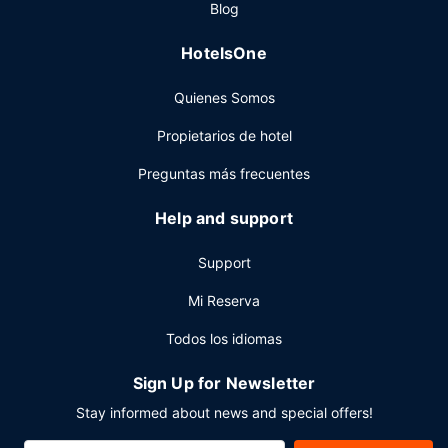
Blog
con horario limitado. Apaga la sed con tu bebida favorita
en el bar junto a la piscina. Se ofrece un desayuno
HotelsOne
completo los fines de semana de 06:30 a 11:30, con un
coste adicional.
Quienes Somos
Otros servicios
Propietarios de hotel
Tendrás un centro de negocios abierto las 24 horas,
check-in exprés y check-out exprés a tu disposición.
Preguntas más frecuentes
¿Estás organizando un evento en Kansas City? En este
hotel tienes a tu disposición 2694 metros cuadrados de
Help and support
espacio con zona para conferencias y 18 salas de
reuniones. Hay un aparcamiento sin asistencia (de pago)
Support
disponible.
Mi Reserva
Todos los idiomas
Sign Up for Newsletter
Stay informed about news and special offers!