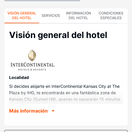
VISIÓN GENERAL
INFORMACIÓN
CONDICIONES
SERVICIOS
DEL HOTEL
DEL HOTEL
ESPECIALES
Visión general del hotel
Localidad
Si decides alojarte en InterContinental Kansas City at The
Plaza by IHG, te encontrarás en una fantástica zona de
Kansas City (Sunset Hill), apenas te separarán 15 minutos
a pie de Fuente de Neptuno y Fuente conmemorativa JC
Más información
Nichols. Además, este hotel se encuentra a 1,7 km de
Kemper Museum of Contemporary Art y a 1,7 km de
Instituto de Arte de Kansas City.