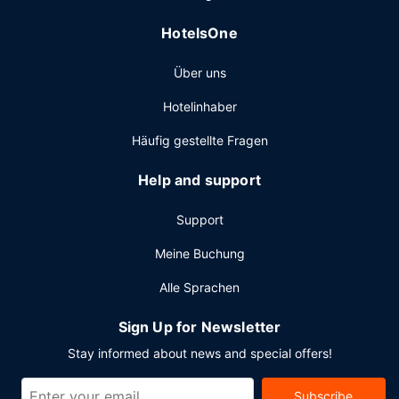
ausklingen. Ein nach Wunsch zubereitetes Frühstück wird
unter der Woche von 07:00 Uhr bis 11:00 Uhr und am
HotelsOne
Wochenende von 08:00 Uhr bis 13:00 Uhr gegen Gebühr
angeboten.
Über uns
Sonstige Einrichtungen
Hotelinhaber
Zum Angebot gehören ein kostenloser Internetzugang per
Kabel, eine rund um die Uhr besetzte Rezeption und
Häufig gestellte Fragen
mehrsprachiges Personal. Wenn du eine Veranstaltung in
Kansas City planst, ist dieses Hotel eine gute Wahl, denn
Help and support
zu den 8000 Quadratfuß (743 Quadratmeter) großen
Veranstaltungsräumlichkeiten zählen Konferenzfläche und
Support
6 Tagungsräume.
Meine Buchung
Alle Sprachen
Sign Up for Newsletter
Stay informed about news and special offers!
Subscribe