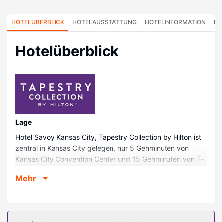
HOTELÜBERBLICK
HOTELAUSSTATTUNG
HOTELINFORMATION
HO
Hotelüberblick
Lage
Hotel Savoy Kansas City, Tapestry Collection by Hilton ist
zentral in Kansas City gelegen, nur 5 Gehminuten von
Kansas City Convention Center und 15 Gehminuten von T-
Mobile Center entfernt. Dieses Hotel im historischen Stil ist
Mehr
2,5 km von Crown Center und 3 km von LEGOLAND®
Discovery Center entfernt.
Zimmer
Fühl dich in den 120 Zimmern, die individuell ausgestattet